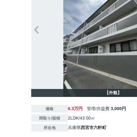
【外観】
6.3万円
管理/共益費
3,000円
価格
2LDK/43.00㎡
間取り/面積
兵庫県
西宮市
六軒町
所在地