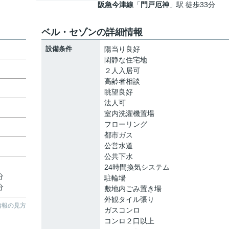
阪急今津線
「
門戸厄神
」駅 徒歩33分
ベル・セゾンの詳細情報
設備条件
陽当り良好
閑静な住宅地
２人入居可
高齢者相談
眺望良好
法人可
室内洗濯機置場
フローリング
都市ガス
公営水道
公共下水
24時間換気システム
分
駐輪場
分
敷地内ごみ置き場
外観タイル張り
情報の見方
ガスコンロ
コンロ２口以上