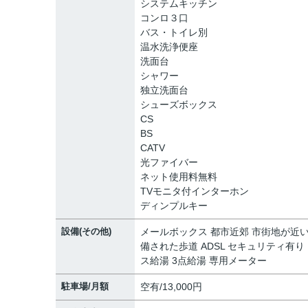
システムキッチン
コンロ３口
バス・トイレ別
温水洗浄便座
洗面台
シャワー
独立洗面台
シューズボックス
CS
BS
CATV
光ファイバー
ネット使用料無料
TVモニタ付インターホン
ディンプルキー
設備(その他)
メールボックス 都市近郊 市街地が近い
備された歩道 ADSL セキュリティ有り
ス給湯 3点給湯 専用メーター
駐車場/月額
空有/13,000円