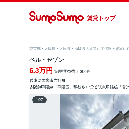
賃貸トップ
東京都・大阪府・兵庫県・福岡県の賃貸住宅情報を豊富に取り
ベル・セゾン
6.3万円
管理/共益費 3,000円
兵庫県
西宮市
六軒町
阪急甲陽線「甲陽園」駅徒歩17分
阪急甲陽線「苦楽
1
/
27