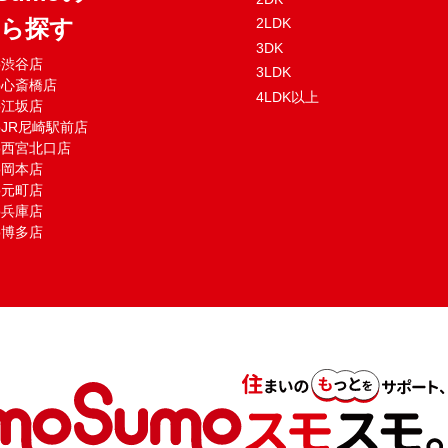
から探す
2LDK
3DK
mo渋谷店
3LDK
mo心斎橋店
4LDK以上
mo江坂店
moJR尼崎駅前店
mo西宮北口店
mo岡本店
mo元町店
mo兵庫店
mo博多店