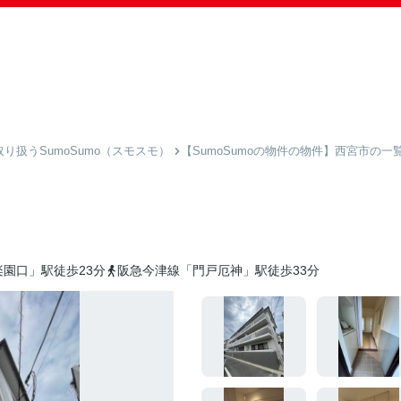
扱うSumoSumo（スモスモ）
【SumoSumoの物件の物件】西宮市の一
園口」駅徒歩23分
阪急今津線「門戸厄神」駅徒歩33分