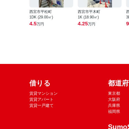
西宮市平松町
西宮市平木町
1DK (29.00㎡)
1K (18.90㎡)
3
4.5
4.25
9
万円
万円
借りる
都道
賃貸マンション
東京都
賃貸アパート
大阪府
賃貸一戸建て
兵庫県
福岡県
Sumo