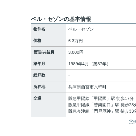
ベル・セゾンの基本情報
物件名
ベル・セゾン
価格
6.3万円
管理/共益費
3,000円
築年月
1989年4月（築37年）
総戸数
-
所在地
兵庫県
西宮市
六軒町
交通
阪急甲陽線
「
甲陽園
」駅 徒歩17分
阪急甲陽線
「
苦楽園口
」駅 徒歩23
阪急今津線
「
門戸厄神
」駅 徒歩33