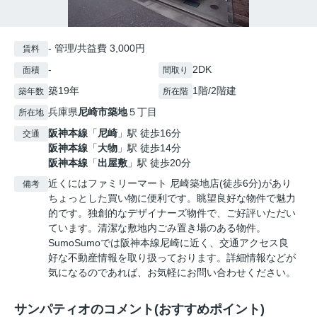
- 管理/共益費 3,000円
賃料
-
2DK
面積
間取り
築19年
1階/2階建
築年数
所在階
兵庫県
尼崎市
築地
５丁目
所在地
阪神本線
「
尼崎
」駅 徒歩16分
交通
阪神本線
「
大物
」駅 徒歩14分
阪神本線
「
出屋敷
」駅 徒歩20分
近くにはファミリーマート 尼崎築地店(徒歩6分)があり
備考
ちょっとした買い物に便利です。眺望良好な物件で魅力
的です。独創的なデザイナーズ物件で、ご好評いただい
ています。清潔な敷地内ごみ置き場のある物件。
SumoSumoでは阪神本線尼崎に近く、交通アクセス良
好な不動産情報を取り扱っております。詳細情報などが
気になるのであれば、お気軽にお問い合わせください。
サンパティオのコメント(おすすめポイント)