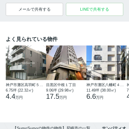
メールで共有する
LINEで共有する
よく見られている物件
神戸市灘区高羽町５丁目
目黒区中根１丁目
神戸市灘区八幡町４丁目
6.75坪 (22.32㎡)
9.06坪 (29.98㎡)
11.49坪 (38.00㎡)
7
4.4
17.5
6.6
万円
万円
万円
）
【SumoSumoの物件の物件】尼崎市の一覧
サンパティオ