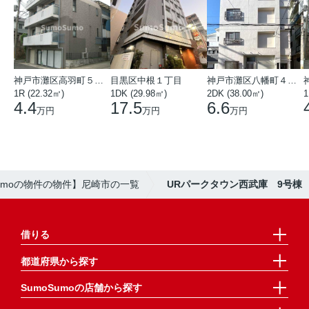
神戸市灘区高羽町５丁目
目黒区中根１丁目
神戸市灘区八幡町４丁目
1R (22.32㎡)
1DK (29.98㎡)
2DK (38.00㎡)
1
4.4
17.5
6.6
万円
万円
万円
Sumoの物件の物件】尼崎市の一覧
URパークタウン西武庫 9号棟
借りる
都道府県から探す
SumoSumoの店舗から探す