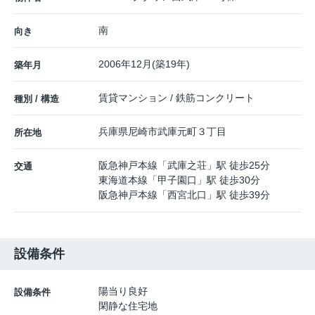
南
向き
2006年12月(築19年)
築年月
賃貸マンション / 鉄筋コンクリート
種別 / 構造
兵庫県
尼崎市
武庫元町
３丁目
所在地
阪急神戸本線
「
武庫之荘
」駅 徒歩25分
交通
東海道本線
「
甲子園口
」駅 徒歩30分
阪急神戸本線
「
西宮北口
」駅 徒歩39分
設備条件
陽当り良好
設備条件
閑静な住宅地