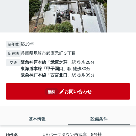
築19年
築年数
兵庫県尼崎市武庫元町３丁目
所在地
阪急神戸本線
「
武庫之荘
」駅 徒歩25分
交通
東海道本線
「
甲子園口
」駅 徒歩30分
阪急神戸本線
「
西宮北口
」駅 徒歩39分
お問い合わせ
無料
基本情報
設備条件
URパークタウン西武庫 9号棟
物件名