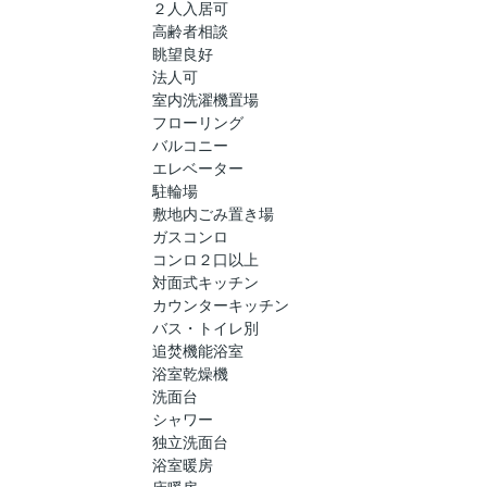
２人入居可
高齢者相談
眺望良好
法人可
室内洗濯機置場
フローリング
バルコニー
エレベーター
駐輪場
敷地内ごみ置き場
ガスコンロ
コンロ２口以上
対面式キッチン
カウンターキッチン
バス・トイレ別
追焚機能浴室
浴室乾燥機
洗面台
シャワー
独立洗面台
浴室暖房