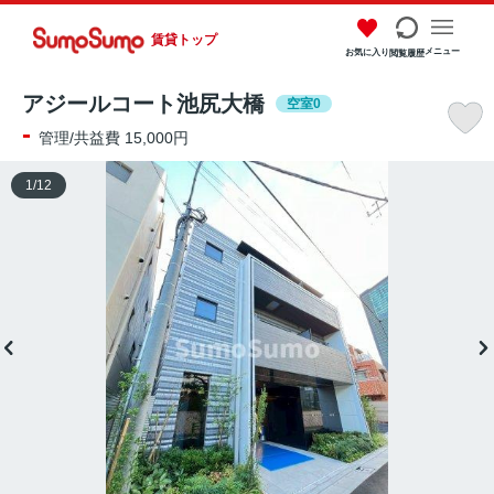
賃貸トップ
メニュー
お気に入り
閲覧履歴
アジールコート池尻大橋
空室0
-
管理/共益費 15,000円
1
/
12