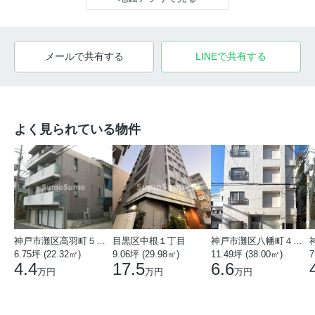
メールで共有する
LINEで共有する
よく見られている物件
神戸市灘区高羽町５丁目
目黒区中根１丁目
神戸市灘区八幡町４丁目
6.75坪 (22.32㎡)
9.06坪 (29.98㎡)
11.49坪 (38.00㎡)
7
4.4
17.5
6.6
万円
万円
万円