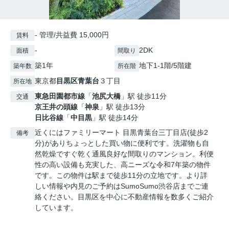
- 管理/共益費 15,000円
賃料
-
2DK
面積
間取り
築1年
地下1-1階/5階建
築年数
所在階
東京都
目黒区
青葉台
３丁目
所在地
東急田園都市線
「
池尻大橋
」駅 徒歩11分
交通
京王井の頭線
「
神泉
」駅 徒歩13分
日比谷線
「
中目黒
」駅 徒歩14分
近くにはファミリーマート 目黒青葉台三丁目店(徒歩2
備考
分)がありちょっとした買い物に便利です。洗濯物も自
然乾燥ですぐ乾く通風良好な間取りのマンション。利便
性の高い設備も充実した、高ニーズな令和7年築の物件
です。この物件は駅まで徒歩11分の立地です。より詳
しい情報や内見のご予約はSumoSumo渋谷店までご連
絡ください。目黒区を中心に不動産情報を数多くご紹介
しています。