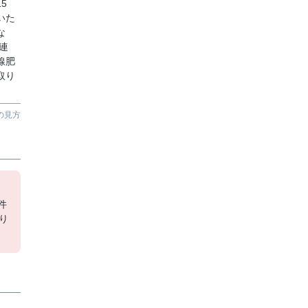
5
いた
な
連
線肥
取り
の見方
し
件
り