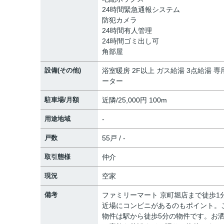
24時間緊急通報システム
防犯カメラ
24時間有人管理
24時間ゴミ出し可
角部屋
設備(その他)
浴室暖房 2F以上 ガス給湯 3点給湯 専
ーター
駐車場/月額
近隣/25,000円 100m
用途地域
-
戸数
55戸 / -
取引態様
仲介
現況
空家
備考
ファミリーマート 京町堀店まで徒歩1
近場にコンビニがあるのもポイント。
物件は駅から徒歩5分の物件です。お