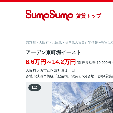
賃貸トップ
東京都・大阪府・兵庫県・福岡県の賃貸住宅情報を豊富に取り
アーデン京町堀イースト
8.6万円～14.2万円
管理/共益費 10,000円～
大阪府
大阪市西区
京町堀
１丁目
地下鉄四つ橋線「肥後橋」駅徒歩5分
地下鉄御堂筋
1
/
25