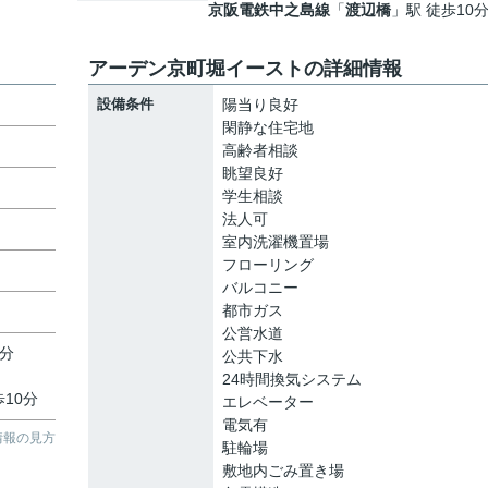
京阪電鉄中之島線
「
渡辺橋
」駅 徒歩10
アーデン京町堀イーストの詳細情報
設備条件
陽当り良好
閑静な住宅地
高齢者相談
眺望良好
学生相談
法人可
室内洗濯機置場
フローリング
バルコニー
都市ガス
公営水道
5分
公共下水
24時間換気システム
歩10分
エレベーター
電気有
情報の見方
駐輪場
敷地内ごみ置き場