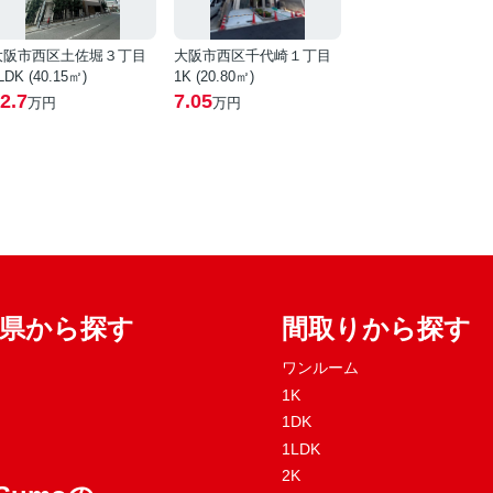
大阪市西区土佐堀３丁目
大阪市西区千代崎１丁目
LDK (40.15㎡)
1K (20.80㎡)
2.7
7.05
万円
万円
府県から探す
間取りから探す
ワンルーム
1K
1DK
1LDK
2K