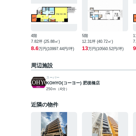
4階
5階
1
7.82坪 (25.88㎡)
12.31坪 (40.72㎡)
7
8.6
13
9
万円(10997.44円/坪)
万円(10560.52円/坪)
周辺施設
スーパー
KOHYO(コーヨー) 肥後橋店
250ｍ（4分）
近隣の物件