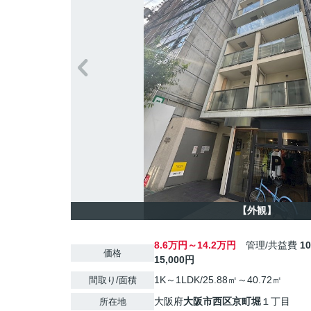
【外観】
8.6万円～14.2万円
管理/共益費
1
価格
15,000円
1K～1LDK/25.88㎡～40.72㎡
間取り/面積
大阪府
大阪市西区
京町堀
１丁目
所在地