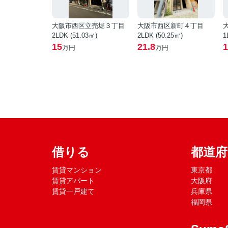
大阪市西区立売堀３丁目
大阪市西区新町４丁目
2LDK (51.03㎡)
2LDK (50.25㎡)
1
15
21.8
1
万円
万円
借りる
都道
賃貸マンション
東京都
賃貸アパート
大阪府
賃貸一戸建て
兵庫県
福岡県