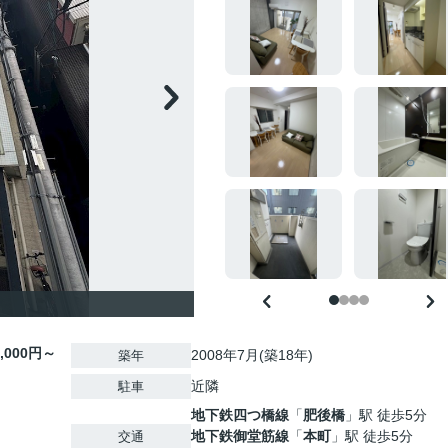
0,000円～
2008年7月(築18年)
築年
近隣
駐車
地下鉄四つ橋線
「
肥後橋
」駅 徒歩5分
地下鉄御堂筋線
「
本町
」駅 徒歩5分
交通