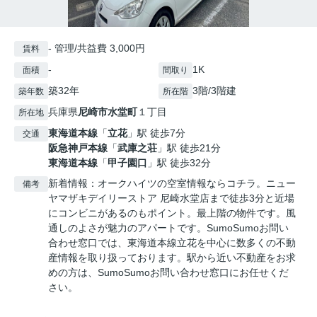
- 管理/共益費 3,000円
賃料
-
1K
面積
間取り
築32年
3階/3階建
築年数
所在階
兵庫県
尼崎市
水堂町
１丁目
所在地
東海道本線
「
立花
」駅 徒歩7分
交通
阪急神戸本線
「
武庫之荘
」駅 徒歩21分
東海道本線
「
甲子園口
」駅 徒歩32分
新着情報：オークハイツの空室情報ならコチラ。ニュー
備考
ヤマザキデイリーストア 尼崎水堂店まで徒歩3分と近場
にコンビニがあるのもポイント。最上階の物件です。風
通しのよさが魅力のアパートです。SumoSumoお問い
合わせ窓口では、東海道本線立花を中心に数多くの不動
産情報を取り扱っております。駅から近い不動産をお求
めの方は、SumoSumoお問い合わせ窓口にお任せくだ
さい。