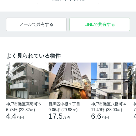
メールで共有する
LINEで共有する
よく見られている物件
神戸市灘区高羽町５丁目
目黒区中根１丁目
神戸市灘区八幡町４丁目
6.75坪 (22.32㎡)
9.06坪 (29.98㎡)
11.49坪 (38.00㎡)
7
4.4
17.5
6.6
万円
万円
万円