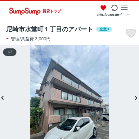
賃貸トップ
メニュー
お気に入り
閲覧履歴
尼崎市水堂町１丁目のアパート
空室0
-
管理/共益費 3,000円
1
/
3