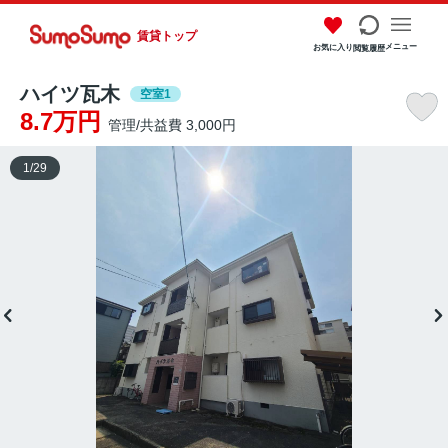
賃貸トップ
メニュー
お気に入り
閲覧履歴
ハイツ瓦木
空室1
8.7万円
管理/共益費 3,000円
1
/
29