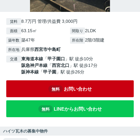
8.7万円 管理/共益費 3,000円
賃料
63.15㎡
2LDK
面積
間取り
築47年
2階/3階建
築年数
所在階
兵庫県
西宮市
中島町
所在地
東海道本線
「
甲子園口
」駅 徒歩10分
交通
阪急神戸本線
「
西宮北口
」駅 徒歩17分
阪神本線
「
甲子園
」駅 徒歩26分
お問い合わせ
無料
LINEからお問い合わせ
無料
ハイツ瓦木の募集中物件