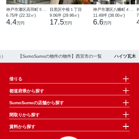
神戸市灘区高羽町５丁目
目黒区中根１丁目
神戸市灘区八幡町４丁目
6.75坪 (22.32㎡)
9.06坪 (29.98㎡)
11.49坪 (38.00㎡)
7
4.4
17.5
6.6
万円
万円
万円
モ）
【SumoSumoの物件の物件】西宮市の一覧
ハイツ瓦木
借りる
都道府県から探す
SumoSumoの店舗から探す
間取りから探す
賃料から探す