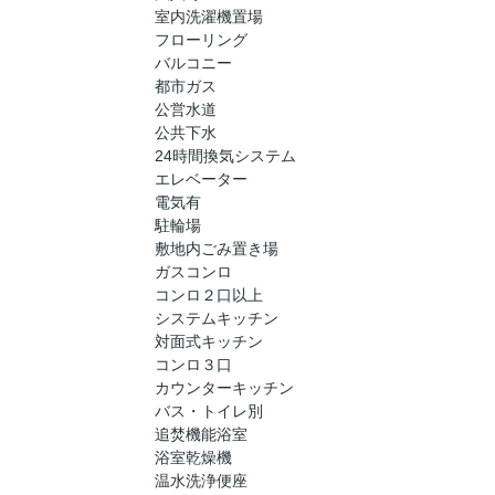
室内洗濯機置場
フローリング
バルコニー
都市ガス
公営水道
公共下水
24時間換気システム
エレベーター
電気有
駐輪場
敷地内ごみ置き場
ガスコンロ
コンロ２口以上
システムキッチン
対面式キッチン
コンロ３口
カウンターキッチン
バス・トイレ別
追焚機能浴室
浴室乾燥機
温水洗浄便座