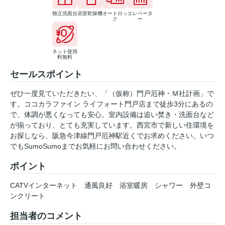
独立洗面台
浴室乾燥機
オートロッ
エレベータ
ク
ー
ネット使用
料無料
セールスポイント
ぜひ一度見ていただきたい、「（仮称）門戸厄神・Ｍ社計画」で
す。ココカラファイン ライフォート門戸店まで徒歩3分にあるの
で、体調が悪くなっても安心。室内設備は追い焚き・洗面台など
が揃っており、とても充実しています。西宮市で新しい住環境を
お探しなら、阪急今津線門戸厄神駅近くでお求めください。いつ
でもSumoSumoまでお気軽にお問い合わせください。
ポイント
CATVインターネット
通風良好
浴室暖房
シャワー
外壁コ
ンクリート
担当者のコメント