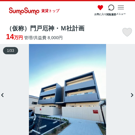
賃貸トップ
メニュー
お気に入り
閲覧履歴
（仮称）門戸厄神・Ｍ社計画
14
万円
管理/共益費 8,000円
1
/
33