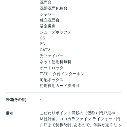
洗面台
洗髪洗面化粧台
シャワー
独立洗面台
浴室暖房
シューズボックス
CS
BS
CATV
光ファイバー
ネット使用料無料
オートロック
TVモニタ付インターホン
宅配ボックス
初期費用カード決済可
-
設備(その他)
こだわりポイント満載の（仮称）門戸厄神・
備考
Ｍ社計画。ココカラファイン ライフォート門
戸店まで徒歩3分にあるので、体調が悪くなっ