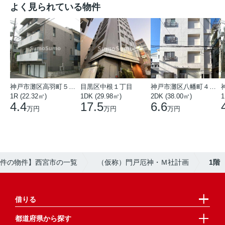
よく見られている物件
神戸市灘区高羽町５丁目
目黒区中根１丁目
神戸市灘区八幡町４丁目
1R (22.32㎡)
1DK (29.98㎡)
2DK (38.00㎡)
1
4.4
17.5
6.6
万円
万円
万円
の物件の物件】西宮市の一覧
（仮称）門戸厄神・Ｍ社計画
1階
借りる
都道府県から探す