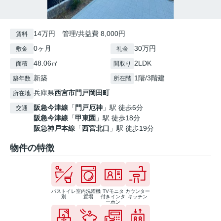
14万円 管理/共益費 8,000円
賃料
0ヶ月
30万円
敷金
礼金
48.06㎡
2LDK
面積
間取り
新築
1階/3階建
築年数
所在階
兵庫県
西宮市
門戸岡田町
所在地
阪急今津線
「
門戸厄神
」駅 徒歩6分
交通
阪急今津線
「
甲東園
」駅 徒歩18分
阪急神戸本線
「
西宮北口
」駅 徒歩19分
物件の特徴
バストイレ
室内洗濯機
TVモニタ
カウンター
別
置場
付きインタ
キッチン
ーホン