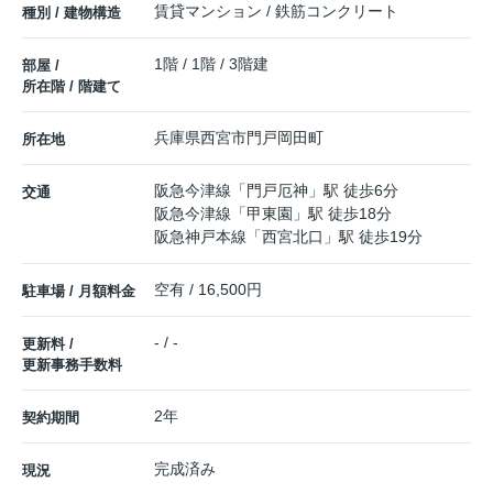
賃貸マンション / 鉄筋コンクリート
種別 / 建物構造
1階 / 1階 / 3階建
部屋 /
所在階 / 階建て
兵庫県
西宮市
門戸岡田町
所在地
阪急今津線
「
門戸厄神
」駅 徒歩6分
交通
阪急今津線
「
甲東園
」駅 徒歩18分
阪急神戸本線
「
西宮北口
」駅 徒歩19分
空有 / 16,500円
駐車場 / 月額料金
- / -
更新料 /
更新事務手数料
2年
契約期間
完成済み
現況