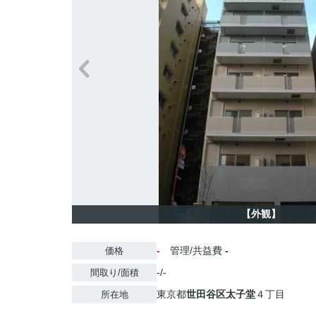
【外観】
-
管理/共益費
-
価格
-/-
間取り/面積
東京都
世田谷区
太子堂
４丁目
所在地