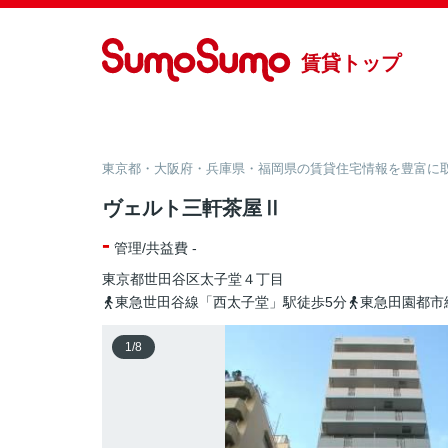
賃貸トップ
東京都・大阪府・兵庫県・福岡県の賃貸住宅情報を豊富に取り
ヴェルト三軒茶屋Ⅱ
-
管理/共益費 -
東京都
世田谷区
太子堂
４丁目
東急世田谷線「西太子堂」駅徒歩5分
東急田園都市
1
/
8