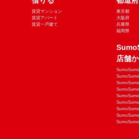
借りる
都道
賃貸マンション
東京都
賃貸アパート
大阪府
賃貸一戸建て
兵庫県
福岡県
Sumo
店舗
SumoSu
SumoSu
SumoSu
SumoSu
SumoSu
SumoSu
SumoSu
SumoSu
SumoSu