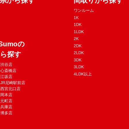
府県から探す
間取りから探す
ワンルーム
1K
1DK
1LDK
2K
Sumoの
2DK
から探す
2LDK
3DK
mo渋谷店
3LDK
mo心斎橋店
4LDK以上
mo江坂店
moJR尼崎駅前店
mo西宮北口店
mo岡本店
mo元町店
mo兵庫店
mo博多店