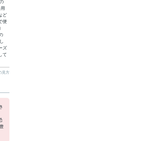
の
共用
など
で便
的
の
し
ーズ
して
の見方
き
恐
豊