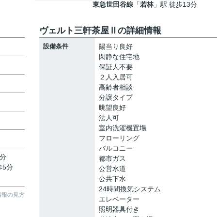
東急世田谷線
「
若林
」駅 徒歩13分
ヴェルト三軒茶屋Ⅱの詳細情報
設備条件
陽当り良好
閑静な住宅地
保証人不要
２人入居可
高齢者相談
分譲タイプ
眺望良好
法人可
室内洗濯機置場
フローリング
バルコニー
5分
都市ガス
歩5分
公営水道
公共下水
24時間換気システム
情報の見方
エレベーター
照明器具付き