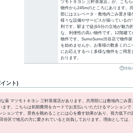
ツモトキヨシ 三軒茶屋店」が、こちら
物件から245mのところにあります。
部にはエレベータ・敷地内ごみ置き場
様々な設備やサービスが揃っているの
利です。駅まで徒歩5分の立地が魅力
な、利便性の高い物件です。12階建て
物件です。SumoSumo渋谷店で物件探
を始めませんか。お客様の数多くのニ
にお応えするべく多様な物件をご用意
おります。
情報
イント)
利な薬 マツモトキヨシ 三軒茶屋店があります。共用部には敷地内ごみ置
います。こちらは初期費用をカードでお支払いいただけるマンションで
ンションです。景色を眺めることには心を癒す効果があり、視力低下の
、世田谷区で地元の方に愛されていると自負しております。理由としては、