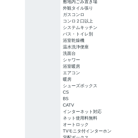
敷地内ごみ置き場
外観タイル張り
ガスコンロ
コンロ２口以上
システムキッチン
バス・トイレ別
浴室乾燥機
温水洗浄便座
洗面台
シャワー
浴室暖房
エアコン
暖房
シューズボックス
CS
BS
CATV
インターネット対応
ネット使用料無料
オートロック
TVモニタ付インターホン
宅配ボックス