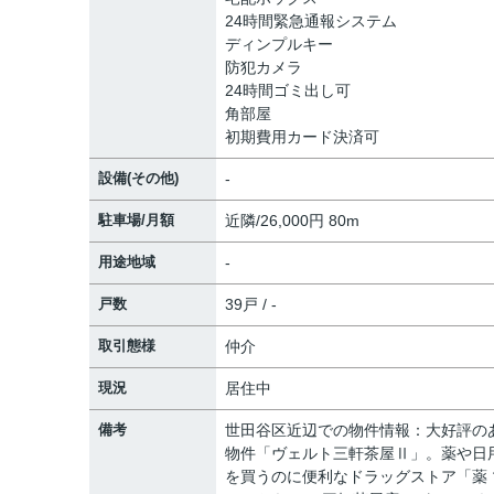
24時間緊急通報システム
ディンプルキー
防犯カメラ
24時間ゴミ出し可
角部屋
初期費用カード決済可
設備(その他)
-
駐車場/月額
近隣/26,000円 80m
用途地域
-
戸数
39戸 / -
取引態様
仲介
現況
居住中
備考
世田谷区近辺での物件情報：大好評の
物件「ヴェルト三軒茶屋Ⅱ」。薬や日
を買うのに便利なドラッグストア「薬 