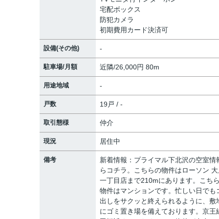
宅配ボックス
防犯カメラ
初期費用カード決済可
設備(その他)
-
駐車場/月額
近隣/26,000円 80m
用途地域
-
戸数
19戸 / -
取引態様
仲介
現況
居住中
備考
新着情報：プライマル下北沢の空室情
らコチラ。こちらの物件はローソン 大
一丁目店まで210mにあります。こち
物件はマンションです。忙しい日でも
出しをサクッと終えられるように、敷
にゴミ置き場を備えております。京王