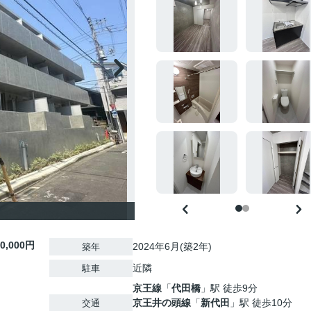
10,000円
2024年6月(築2年)
築年
近隣
駐車
京王線
「
代田橋
」駅 徒歩9分
京王井の頭線
「
新代田
」駅 徒歩10分
交通