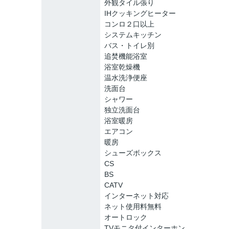
外観タイル張り
IHクッキングヒーター
コンロ２口以上
システムキッチン
バス・トイレ別
追焚機能浴室
浴室乾燥機
温水洗浄便座
洗面台
シャワー
独立洗面台
浴室暖房
エアコン
暖房
シューズボックス
CS
BS
CATV
インターネット対応
ネット使用料無料
オートロック
TVモニタ付インターホン