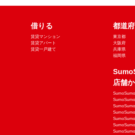
借りる
都道
賃貸マンション
東京都
賃貸アパート
大阪府
賃貸一戸建て
兵庫県
福岡県
Sumo
店舗
SumoSu
SumoSu
SumoSu
SumoSu
SumoSu
SumoSu
SumoSu