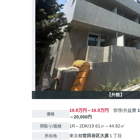
【外観】
10.9万円～16.9万円
管理/共益費
価格
～20,000円
1R～2DK/19.61㎡～44.82㎡
間取り/面積
東京都
世田谷区
大原
１丁目
所在地