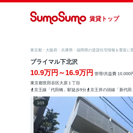
賃貸トップ
東京都・大阪府・兵庫県・福岡県の賃貸住宅情報を豊富に取り
プライマル下北沢
10.9万円～16.9万円
管理/共益費 10,000
東京都
世田谷区
大原
１丁目
京王線「代田橋」駅徒歩9分
京王井の頭線「新代田
1
/
15