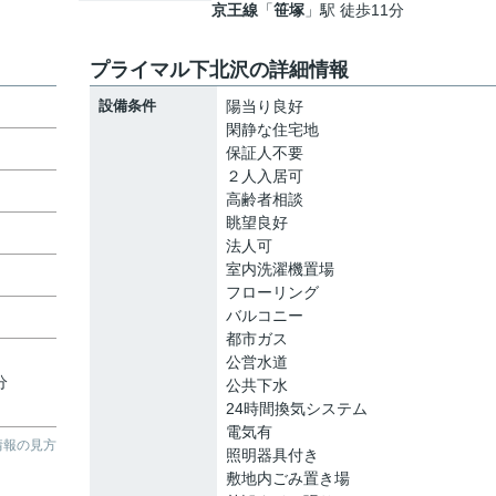
京王線
「
笹塚
」駅 徒歩11分
プライマル下北沢の詳細情報
設備条件
陽当り良好
閑静な住宅地
保証人不要
２人入居可
高齢者相談
眺望良好
法人可
室内洗濯機置場
フローリング
バルコニー
都市ガス
公営水道
分
公共下水
24時間換気システム
電気有
情報の見方
照明器具付き
敷地内ごみ置き場