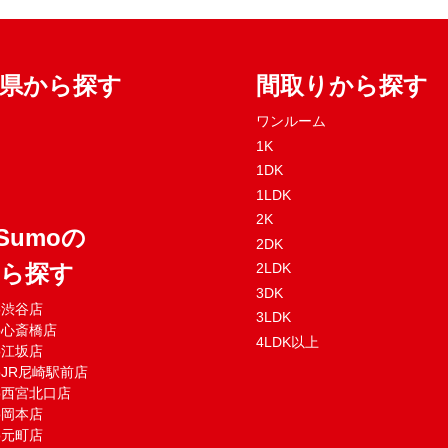
府県から探す
間取りから探す
ワンルーム
1K
1DK
1LDK
2K
Sumoの
2DK
から探す
2LDK
3DK
mo渋谷店
3LDK
mo心斎橋店
4LDK以上
mo江坂店
moJR尼崎駅前店
mo西宮北口店
mo岡本店
mo元町店