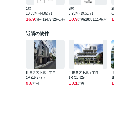
1階
2階
2
13.55坪 (44.82㎡)
5.93坪 (19.61㎡)
6
16.9
10.9
1
万円(12472.32円/坪)
万円(18381.11円/坪)
近隣の物件
世田谷区上馬２丁目
世田谷区上馬４丁目
1R (19.27㎡)
1R (25.92㎡)
1
9.6
13.1
1
万円
万円