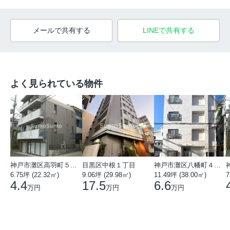
メールで共有する
LINEで共有する
よく見られている物件
神戸市灘区高羽町５丁目
目黒区中根１丁目
神戸市灘区八幡町４丁目
6.75坪 (22.32㎡)
9.06坪 (29.98㎡)
11.49坪 (38.00㎡)
7
4.4
17.5
6.6
万円
万円
万円