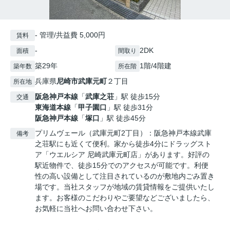
- 管理/共益費 5,000円
賃料
-
2DK
面積
間取り
築29年
1階/4階建
築年数
所在階
兵庫県
尼崎市
武庫元町
２丁目
所在地
阪急神戸本線
「
武庫之荘
」駅 徒歩15分
交通
東海道本線
「
甲子園口
」駅 徒歩31分
阪急神戸本線
「
塚口
」駅 徒歩45分
プリムヴェール（武庫元町2丁目）：阪急神戸本線武庫
備考
之荘駅にも近くて便利。家から徒歩4分にドラッグスト
ア「ウエルシア 尼崎武庫元町店」があります。好評の
駅近物件で、徒歩15分でのアクセスが可能です。利便
性の高い設備として注目されているのが敷地内ごみ置き
場です。当社スタッフが地域の賃貸情報をご提供いたし
ます。お客様のこだわりやご要望などございましたら、
お気軽に当社へお問い合わせ下さい。