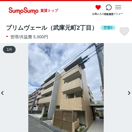
賃貸トップ
メニュー
お気に入り
閲覧履歴
プリムヴェール（武庫元町2丁目）
空室0
-
管理/共益費 5,000円
1
/
4