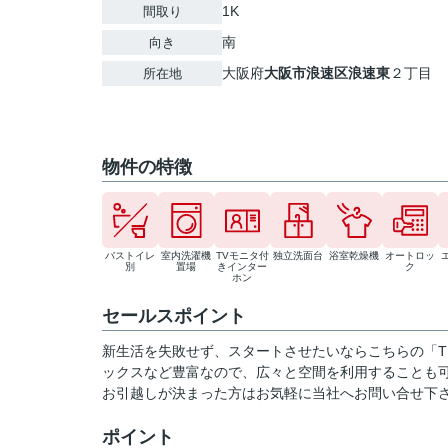
1K
間取り
南
向き
大阪府
大阪市浪速区
浪速東
２丁目
所在地
物件の特徴
バストイレ
室内洗濯機
TVモニタ付
独立洗面台
浴室乾燥機
オートロッ
別
置場
きインター
ク
ホン
セールスポイント
新生活を失敗せず、スタートさせたいならこちらの「THE
ックスなど豊富なので、広々と空間を利用することも可
お引越しが決まった方はお気軽に当社へお問い合せ下
ポイント