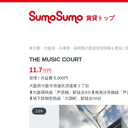
賃貸トップ
東京都・大阪府・兵庫県・福岡県の賃貸住宅情報を豊富に取り
THE MUSIC COURT
11.7
万円
管理 / 共益費 8,000円
大阪府
大阪市浪速区
浪速東
２丁目
大阪環状線「芦原橋」駅徒歩3分
南海汐見橋線「芦
地下鉄御堂筋線「大国町」駅徒歩10分
1
/
29