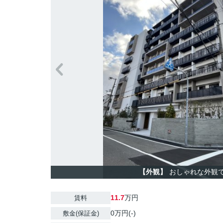
【外観】
おしゃれな外観
11.7
万円
賃料
0万円(-)
敷金(保証金)