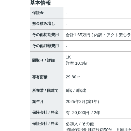
基本情報
-
保証金
敷金積み増し
-
その他初期費用
合計1.65万円 ( 内訳：アクト安心ライ
その他月額費用
-
1K
間取り / 詳細
洋室 10.3帖
29.86㎡
専有面積
6階 / 8階建
所在階 / 階建て
2025年3月(築1年)
築年月
保険会社 / 料金
有 20,000円 / 2年
保証会社 / 料金
必加入 / その他
初回保証料:月額総額50% 月額手数料: