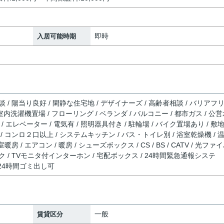
即時
入居可能時期
談 / 陽当り良好 / 閑静な住宅地 / デザイナーズ / 高齢者相談 / バリアフ
/ 室内洗濯機置場 / フローリング / ベランダ / バルコニー / 都市ガス / 公
 / エレベーター / 電気有 / 照明器具付き / 駐輪場 / バイク置場あり / 敷
 / コンロ２口以上 / システムキッチン / バス・トイレ別 / 浴室乾燥機 / 
暖房 / エアコン / 暖房 / シューズボックス / CS / BS / CATV / 光ファ
ク / TVモニタ付インターホン / 宅配ボックス / 24時間緊急通報システ
/ 24時間ゴミ出し可
一般
賃貸区分