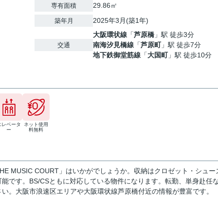
29.86㎡
専有面積
2025年3月(築1年)
築年月
大阪環状線
「
芦原橋
」駅 徒歩3分
南海汐見橋線
「
芦原町
」駅 徒歩7分
交通
地下鉄御堂筋線
「
大国町
」駅 徒歩10分
エレベータ
ネット使用
ー
料無料
 MUSIC COURT」はいかがでしょうか。収納はクロゼット・シュー
能です。BS/CSともに対応している物件になります。転勤、単身赴任
さい。大阪市浪速区エリアや大阪環状線芦原橋付近の情報が豊富です。