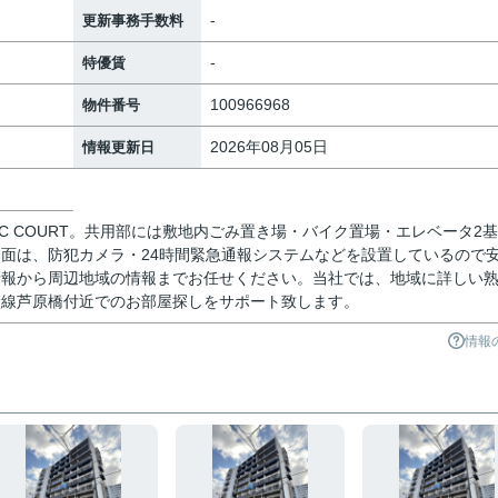
-
更新事務手数料
-
特優賃
100966968
物件番号
2026年08月05日
情報更新日
SIC COURT。共用部には敷地内ごみ置き場・バイク置場・エレベータ2
面は、防犯カメラ・24時間緊急通報システムなどを設置しているので
情報から周辺地域の情報までお任せください。当社では、地域に詳しい
状線芦原橋付近でのお部屋探しをサポート致します。
情報