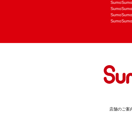
SumoSu
SumoSu
SumoSu
SumoSu
店舗のご案