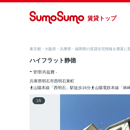
賃貸トップ
東京都・大阪府・兵庫県・福岡県の賃貸住宅情報を豊富に取り
ハイフラット静徳
-
管理/共益費 -
兵庫県
明石市
西明石東町
山陽本線「西明石」駅徒歩16分
山陽電鉄本線「林崎
1
/
5