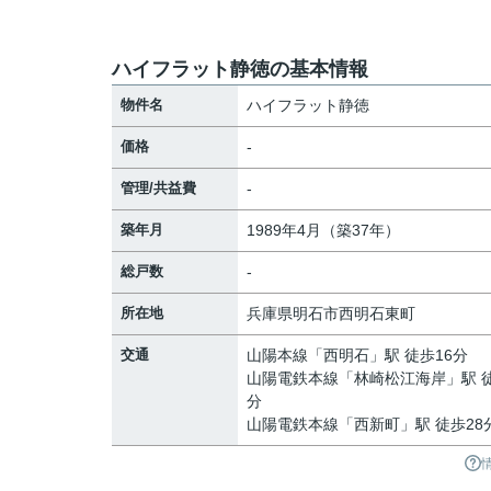
ハイフラット静徳の基本情報
物件名
ハイフラット静徳
価格
-
管理/共益費
-
築年月
1989年4月（築37年）
総戸数
-
所在地
兵庫県
明石市
西明石東町
交通
山陽本線
「
西明石
」駅 徒歩16分
山陽電鉄本線
「
林崎松江海岸
」駅 
分
山陽電鉄本線
「
西新町
」駅 徒歩28