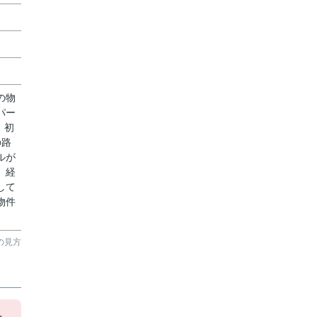
の物
パー
。初
の路
ルが
、経
して
物件
の見方