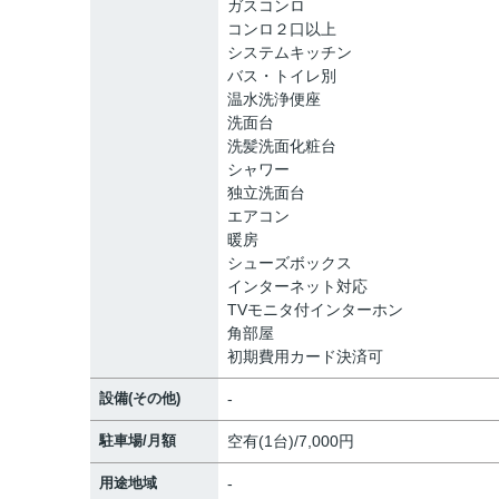
ガスコンロ
コンロ２口以上
システムキッチン
バス・トイレ別
温水洗浄便座
洗面台
洗髪洗面化粧台
シャワー
独立洗面台
エアコン
暖房
シューズボックス
インターネット対応
TVモニタ付インターホン
角部屋
初期費用カード決済可
設備(その他)
-
駐車場/月額
空有(1台)/7,000円
用途地域
-