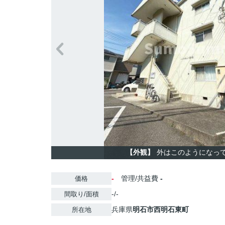
【外観】
外はこのようになっ
-
管理/共益費
-
価格
-/-
間取り/面積
兵庫県
明石市
西明石東町
所在地