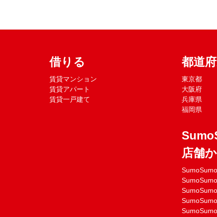
借りる
都道
賃貸マンション
東京都
賃貸アパート
大阪府
賃貸一戸建て
兵庫県
福岡県
Sumo
店舗
SumoSu
SumoSu
SumoSu
SumoSu
SumoSu