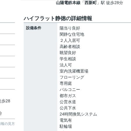
山陽電鉄本線
「
西新町
」駅 徒歩28分
ハイフラット静徳の詳細情報
設備条件
陽当り良好
閑静な住宅地
２人入居可
高齢者相談
眺望良好
学生相談
法人可
室内洗濯機置場
フローリング
専用庭
バルコニー
都市ガス
徒歩28
公営水道
公共下水
分
24時間換気システム
電気有
情報の見方
駐輪場