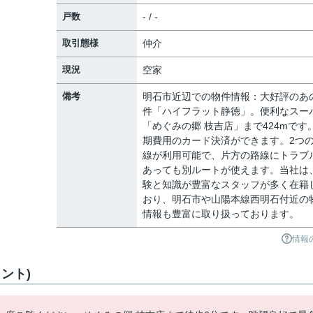
戸数
- / -
取引態様
仲介
現況
空家
備考
明石市近辺での物件情報：大好評のあ
件「ハイフラット静徳」。便利なスー
「めぐみの郷 枝吉店」まで424mです
期費用のカード決済ができます。2つ
線が利用可能で、片方の路線にトラブ
あっても別ルートが使えます。当社は
験と知識が豊富なスタッフが多く在籍
おり、明石市や山陽本線西明石付近の
情報も豊富に取り扱っております。
情報
ント)