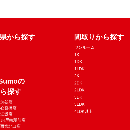
府県から探す
間取りから探す
ワンルーム
1K
1DK
1LDK
2K
Sumoの
2DK
から探す
2LDK
3DK
mo渋谷店
3LDK
mo心斎橋店
4LDK以上
mo江坂店
moJR尼崎駅前店
mo西宮北口店