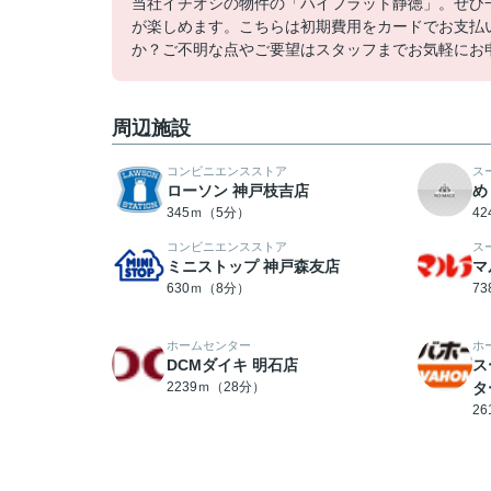
当社イチオシの物件の「ハイフラット静徳」。ぜひ
が楽しめます。こちらは初期費用をカードでお支払い
か？ご不明な点やご要望はスタッフまでお気軽にお
周辺施設
コンビニエンスストア
ス
ローソン 神戸枝吉店
め
345ｍ（5分）
4
コンビニエンスストア
ス
ミニストップ 神戸森友店
マ
630ｍ（8分）
7
ホームセンター
ホ
DCMダイキ 明石店
ス
2239ｍ（28分）
タ
2