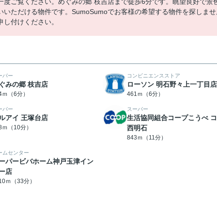
一度ご覧ください。めぐみの郷 枝吉店まで徒歩6分です。眺望良好で景
いただける物件です。SumoSumoでお客様の希望する物件を探しませ
申し付けください。
ーパー
コンビニエンスストア
ぐみの郷 枝吉店
ローソン 明石野々上一丁目店
24ｍ（6分）
461ｍ（6分）
ーパー
スーパー
ルアイ 王塚台店
生活協同組合コープこうべ 
38ｍ（10分）
西明石
843ｍ（11分）
ームセンター
ーパービバホーム神戸玉津イン
ー店
610ｍ（33分）