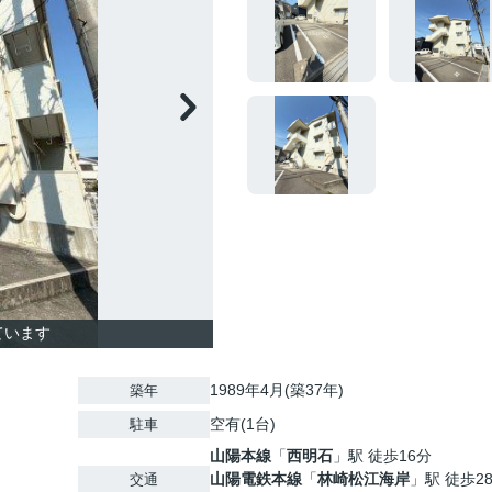
ています
1989年4月(築37年)
築年
空有(1台)
駐車
山陽本線
「
西明石
」駅 徒歩16分
山陽電鉄本線
「
林崎松江海岸
」駅 徒歩2
交通