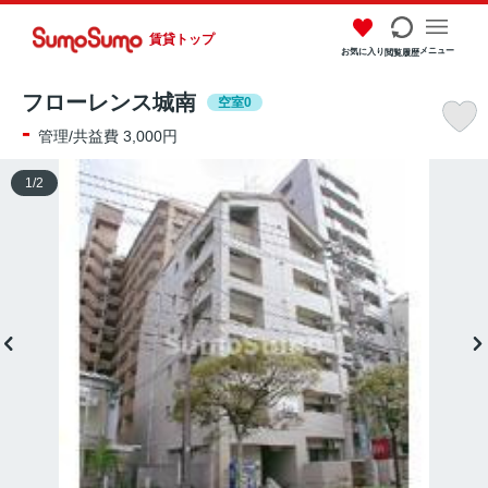
賃貸トップ
メニュー
お気に入り
閲覧履歴
フローレンス城南
空室0
-
管理/共益費 3,000円
1
/
2