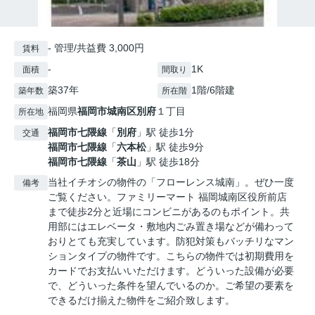
- 管理/共益費 3,000円
賃料
-
1K
面積
間取り
築37年
1階/6階建
築年数
所在階
福岡県
福岡市城南区
別府
１丁目
所在地
福岡市七隈線
「
別府
」駅 徒歩1分
交通
福岡市七隈線
「
六本松
」駅 徒歩9分
福岡市七隈線
「
茶山
」駅 徒歩18分
当社イチオシの物件の「フローレンス城南」。ぜひ一度
備考
ご覧ください。ファミリーマート 福岡城南区役所前店
まで徒歩2分と近場にコンビニがあるのもポイント。共
用部にはエレベータ・敷地内ごみ置き場などが備わって
おりとても充実しています。防犯対策もバッチリなマン
ションタイプの物件です。こちらの物件では初期費用を
カードでお支払いいただけます。どういった設備が必要
で、どういった条件を望んでいるのか。ご希望の要素を
できるだけ揃えた物件をご紹介致します。