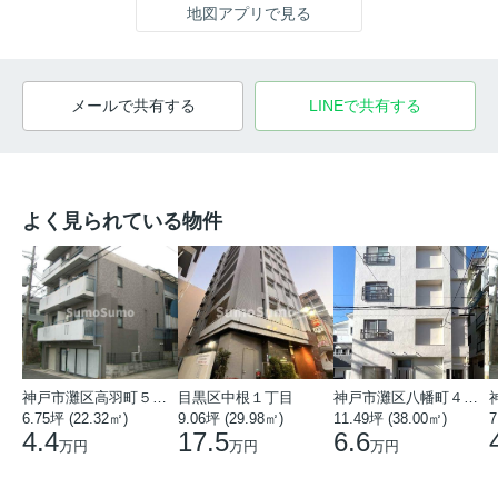
地図アプリで見る
メールで共有する
LINEで共有する
よく見られている物件
神戸市灘区高羽町５丁目
目黒区中根１丁目
神戸市灘区八幡町４丁目
6.75坪 (22.32㎡)
9.06坪 (29.98㎡)
11.49坪 (38.00㎡)
7
4.4
17.5
6.6
万円
万円
万円