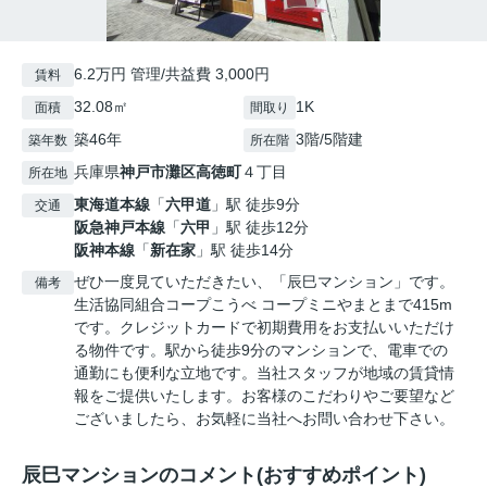
6.2万円 管理/共益費 3,000円
賃料
32.08㎡
1K
面積
間取り
築46年
3階/5階建
築年数
所在階
兵庫県
神戸市灘区
高徳町
４丁目
所在地
東海道本線
「
六甲道
」駅 徒歩9分
交通
阪急神戸本線
「
六甲
」駅 徒歩12分
阪神本線
「
新在家
」駅 徒歩14分
ぜひ一度見ていただきたい、「辰巳マンション」です。
備考
生活協同組合コープこうべ コープミニやまとまで415m
です。クレジットカードで初期費用をお支払いいただけ
る物件です。駅から徒歩9分のマンションで、電車での
通勤にも便利な立地です。当社スタッフが地域の賃貸情
報をご提供いたします。お客様のこだわりやご要望など
ございましたら、お気軽に当社へお問い合わせ下さい。
辰巳マンションのコメント(おすすめポイント)