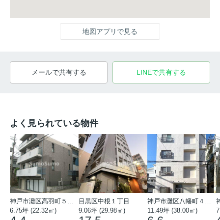
地図アプリで見る
メールで共有する
LINEで共有する
よく見られている物件
神戸市灘区高羽町５丁目
目黒区中根１丁目
神戸市灘区八幡町４丁目
6.75坪 (22.32㎡)
9.06坪 (29.98㎡)
11.49坪 (38.00㎡)
7