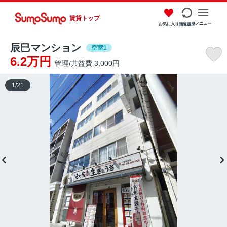
賃貸トップ
メニュー
お気に入り
閲覧履歴
辰巳マンション
空室1
6.2万円
管理/共益費 3,000円
1
/
21