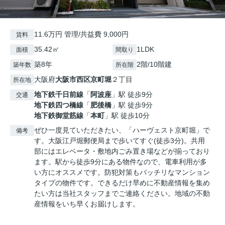
11.6万円 管理/共益費 9,000円
賃料
35.42㎡
1LDK
面積
間取り
築8年
2階/10階建
築年数
所在階
大阪府
大阪市西区
京町堀
２丁目
所在地
地下鉄千日前線
「
阿波座
」駅 徒歩9分
交通
地下鉄四つ橋線
「
肥後橋
」駅 徒歩9分
地下鉄御堂筋線
「
本町
」駅 徒歩10分
ぜひ一度見ていただきたい、「ハーヴェスト京町堀」で
備考
す。大阪江戸堀郵便局まで歩いてすぐ(徒歩3分)。共用
部にはエレベータ・敷地内ごみ置き場などが揃っており
ます。駅から徒歩9分にある物件なので、電車利用が多
い方にオススメです。防犯対策もバッチリなマンション
タイプの物件です。できるだけ早めに不動産情報を集め
たい方は当社スタッフまでご連絡ください。地域の不動
産情報をいち早くお届けします。