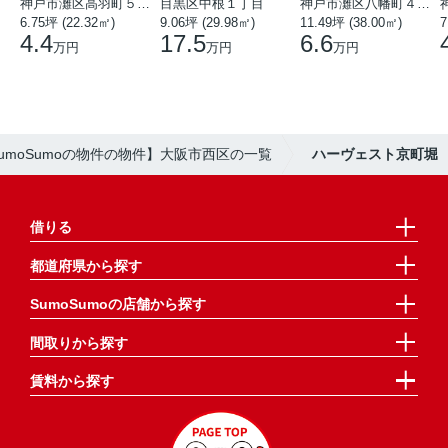
神戸市灘区高羽町５丁目
目黒区中根１丁目
神戸市灘区八幡町４丁目
6.75坪 (22.32㎡)
9.06坪 (29.98㎡)
11.49坪 (38.00㎡)
7
4.4
17.5
6.6
万円
万円
万円
umoSumoの物件の物件】大阪市西区の一覧
ハーヴェスト京町堀
借りる
都道府県から探す
SumoSumoの店舗から探す
間取りから探す
賃料から探す