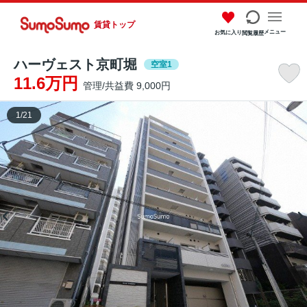
賃貸トップ
メニュー
お気に入り
閲覧履歴
ハーヴェスト京町堀
空室1
11.6万円
管理/共益費 9,000円
1
/
21