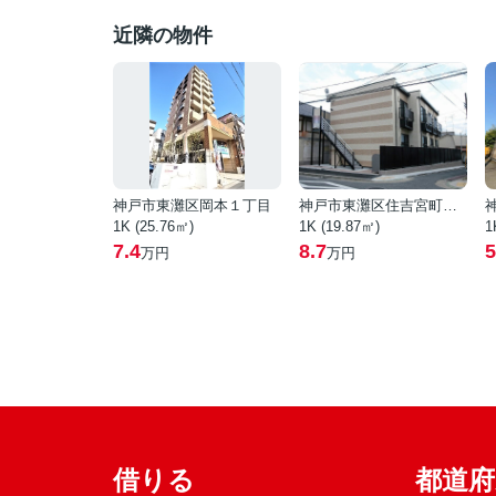
近隣の物件
神戸市東灘区岡本１丁目
神戸市東灘区住吉宮町１丁目
1K (25.76㎡)
1K (19.87㎡)
1
7.4
8.7
5
万円
万円
借りる
都道