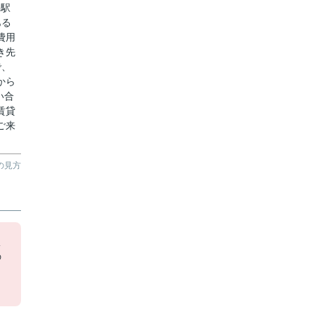
手駅
ある
費用
き先
で、
から
い合
賃貸
ご来
の見方
駅
の