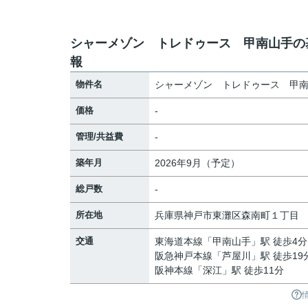
シャーメゾン トレドゥース 甲南山手の
報
物件名
シャーメゾン トレドゥース 甲
価格
-
管理/共益費
-
築年月
2026年9月（予定）
総戸数
-
所在地
兵庫県
神戸市東灘区
森南町
１丁目
交通
東海道本線
「
甲南山手
」駅 徒歩4分
阪急神戸本線
「
芦屋川
」駅 徒歩19
阪神本線
「
深江
」駅 徒歩11分