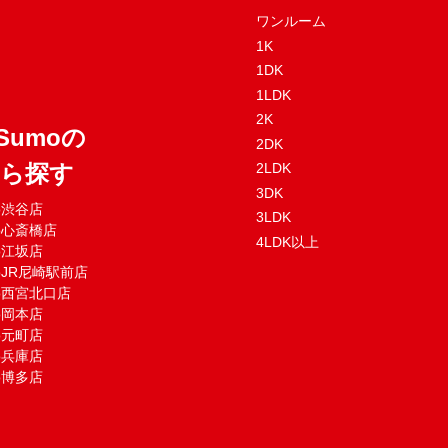
ワンルーム
1K
1DK
1LDK
2K
Sumoの
2DK
から探す
2LDK
3DK
mo渋谷店
3LDK
mo心斎橋店
4LDK以上
mo江坂店
moJR尼崎駅前店
mo西宮北口店
mo岡本店
mo元町店
mo兵庫店
mo博多店