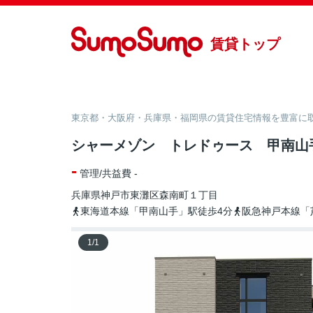
賃貸トップ
東京都・大阪府・兵庫県・福岡県の賃貸住宅情報を豊富に取り
シャーメゾン トレドゥース 甲南山
-
管理/共益費 -
兵庫県
神戸市東灘区
森南町
１丁目
東海道本線「甲南山手」駅徒歩4分
阪急神戸本線「
1
/
1