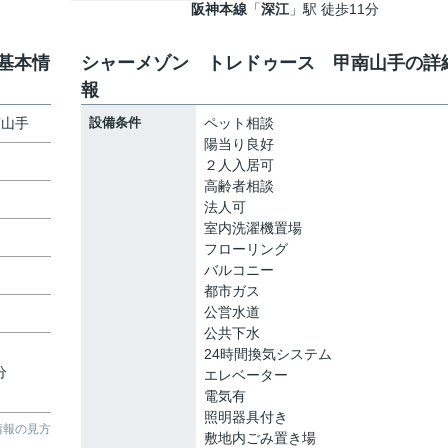
阪神本線
「
深江
」駅 徒歩11分
基本情
シャーメゾン トレドゥース 甲南山手の詳
報
南山手
設備条件
ペット相談
陽当り良好
２人入居可
高齢者相談
法人可
室内洗濯機置場
フローリング
バルコニー
都市ガス
公営水道
公共下水
24時間換気システム
分
エレベーター
電気有
照明器具付き
情報の見方
敷地内ごみ置き場