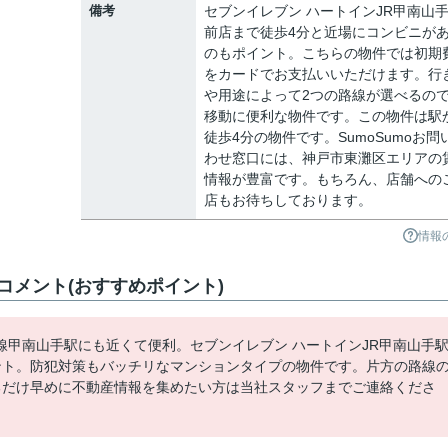
備考
セブンイレブン ハートインJR甲南山
前店まで徒歩4分と近場にコンビニが
のもポイント。こちらの物件では初期
をカードでお支払いいただけます。行
や用途によって2つの路線が選べるの
移動に便利な物件です。この物件は駅
徒歩4分の物件です。SumoSumoお問
わせ窓口には、神戸市東灘区エリアの
情報が豊富です。もちろん、店舗への
店もお待ちしております。
情報
メント(おすすめポイント)
甲南山手駅にも近くて便利。セブンイレブン ハートインJR甲南山手
ント。防犯対策もバッチリなマンションタイプの物件です。片方の路線
るだけ早めに不動産情報を集めたい方は当社スタッフまでご連絡くださ