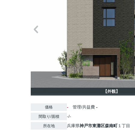
【外観】
-
管理/共益費
-
価格
-/-
間取り/面積
兵庫県
神戸市東灘区
森南町
１丁目
所在地