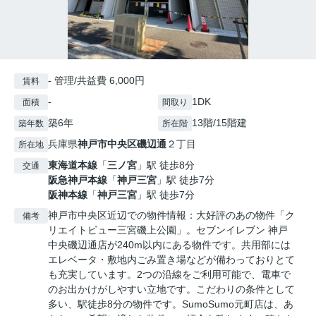
- 管理/共益費 6,000円
賃料
-
1DK
面積
間取り
築6年
13階/15階建
築年数
所在階
兵庫県
神戸市中央区
磯辺通
２丁目
所在地
東海道本線
「
三ノ宮
」駅 徒歩8分
交通
阪急神戸本線
「
神戸三宮
」駅 徒歩7分
阪神本線
「
神戸三宮
」駅 徒歩7分
神戸市中央区近辺での物件情報：大好評のあの物件「ク
備考
リエイトビュー三宮磯上公園」。セブンイレブン 神戸
中央磯辺通店が240m以内にある物件です。共用部には
エレベータ・敷地内ごみ置き場などが備わっておりとて
も充実しています。2つの沿線をご利用可能で、電車で
のお出かけがしやすい立地です。こだわりの条件として
多い、駅徒歩8分の物件です。SumoSumo元町店は、あ