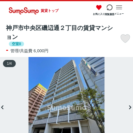
賃貸トップ
メニュー
お気に入り
閲覧履歴
神戸市中央区磯辺通２丁目の賃貸マンシ
ョン
空室0
-
管理/共益費 6,000円
1
/
4