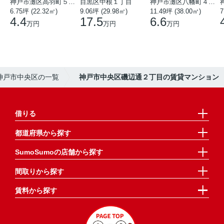
神戸市灘区高羽町５丁目
目黒区中根１丁目
神戸市灘区八幡町４丁目
6.75坪 (22.32㎡)
9.06坪 (29.98㎡)
11.49坪 (38.00㎡)
7
4.4
17.5
6.6
万円
万円
万円
】神戸市中央区の一覧
神戸市中央区磯辺通２丁目の賃貸マンション
借りる
都道府県から探す
SumoSumoの店舗から探す
間取りから探す
賃料から探す