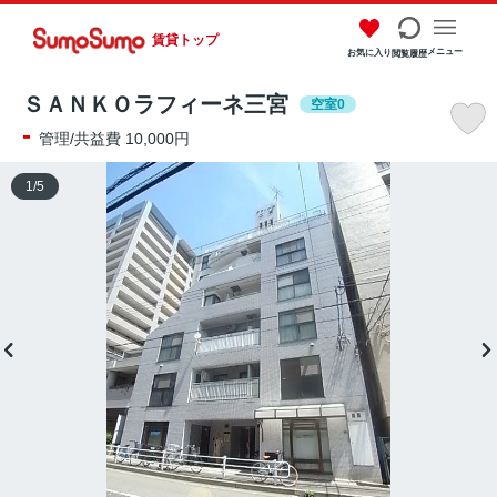
賃貸トップ
メニュー
お気に入り
閲覧履歴
ＳＡＮＫＯラフィーネ三宮
空室0
-
管理/共益費 10,000円
1
/
5