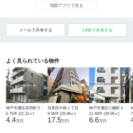
地図アプリで見る
メールで共有する
LINEで共有する
よく見られている物件
神戸市灘区高羽町５丁目
目黒区中根１丁目
神戸市灘区八幡町４丁目
6.75坪 (22.32㎡)
9.06坪 (29.98㎡)
11.49坪 (38.00㎡)
7
4.4
17.5
6.6
万円
万円
万円