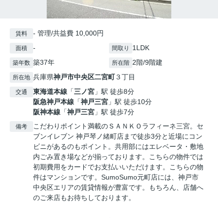
- 管理/共益費 10,000円
賃料
-
1LDK
面積
間取り
築37年
2階/9階建
築年数
所在階
兵庫県
神戸市中央区
二宮町
３丁目
所在地
東海道本線
「
三ノ宮
」駅 徒歩8分
交通
阪急神戸本線
「
神戸三宮
」駅 徒歩10分
阪神本線
「
神戸三宮
」駅 徒歩7分
こだわりポイント満載のＳＡＮＫＯラフィーネ三宮。セ
備考
ブンイレブン 神戸琴ノ緒町店まで徒歩3分と近場にコン
ビニがあるのもポイント。共用部にはエレベータ・敷地
内ごみ置き場などが揃っております。こちらの物件では
初期費用をカードでお支払いいただけます。こちらの物
件はマンションです。SumoSumo元町店には、神戸市
中央区エリアの賃貸情報が豊富です。もちろん、店舗へ
のご来店もお待ちしております。