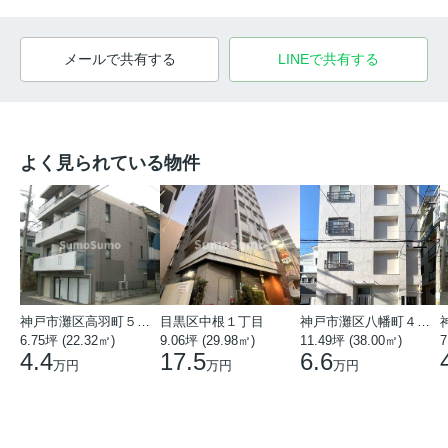
メールで共有する
LINEで共有する
よく見られている物件
神戸市灘区高羽町５丁目
目黒区中根１丁目
神戸市灘区八幡町４丁目
6.75坪 (22.32㎡)
9.06坪 (29.98㎡)
11.49坪 (38.00㎡)
7
4.4
17.5
6.6
万円
万円
万円