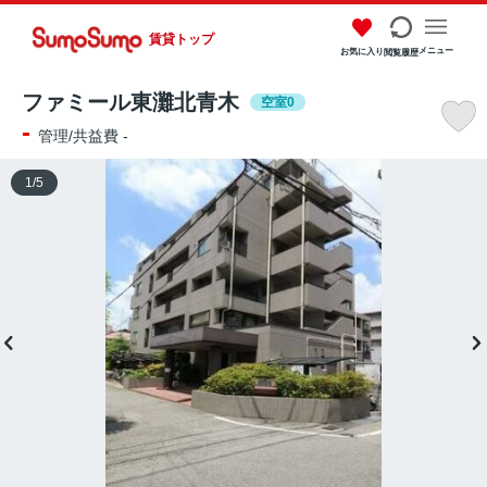
賃貸トップ
メニュー
お気に入り
閲覧履歴
ファミール東灘北青木
空室0
-
管理/共益費 -
1
/
5