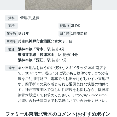
- 管理/共益費 -
賃料
-
3LDK
面積
間取り
築31年
1階/6階建
築年数
所在階
兵庫県
神戸市東灘区
北青木
３丁目
所在地
阪神本線
「
青木
」駅 徒歩4分
交通
東海道本線
「
摂津本山
」駅 徒歩14分
阪神本線
「
深江
」駅 徒歩17分
薬や日用品を買うのに便利なスギドラッグ 本山南店ま
備考
で、307mです。徒歩4分に駅がある物件です。2つの沿
線をご利用可能で、電車でのお出かけがしやすい立地で
す。四季折々の風を感じられる通風良好な快適の物件で
す。神戸市東灘区で新しい住環境をお探しなら、阪神本
線青木駅近くでお求めください。いつでもSumoSumo
お問い合わせ窓口までお気軽にお問い合わせください。
ファミール東灘北青木のコメント(おすすめポイン