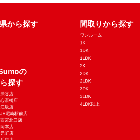
府県から探す
間取りから探す
ワンルーム
1K
1DK
1LDK
2K
Sumoの
2DK
から探す
2LDK
3DK
mo渋谷店
3LDK
mo心斎橋店
4LDK以上
mo江坂店
moJR尼崎駅前店
mo西宮北口店
mo岡本店
mo元町店
mo兵庫店