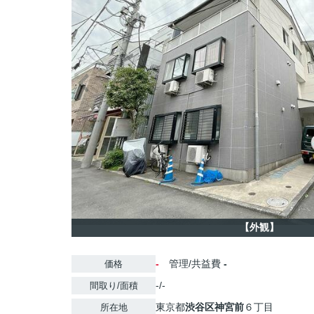
【外観】
-
管理/共益費
-
価格
-/-
間取り/面積
東京都
渋谷区
神宮前
６丁目
所在地