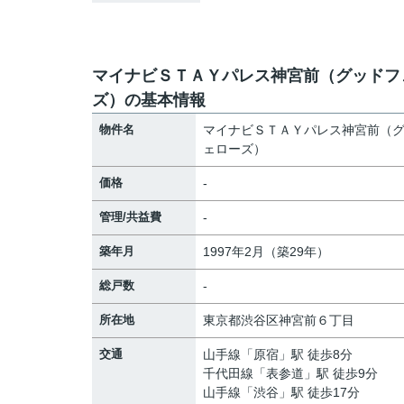
マイナビＳＴＡＹパレス神宮前（グッドフ
ズ）の基本情報
物件名
マイナビＳＴＡＹパレス神宮前（
ェローズ）
価格
-
管理/共益費
-
築年月
1997年2月（築29年）
総戸数
-
所在地
東京都
渋谷区
神宮前
６丁目
交通
山手線
「
原宿
」駅 徒歩8分
千代田線
「
表参道
」駅 徒歩9分
山手線
「
渋谷
」駅 徒歩17分