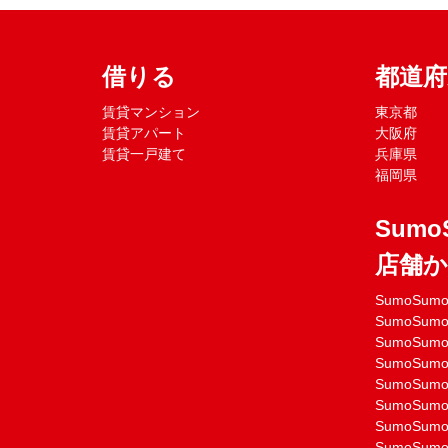
借りる
都道
賃貸マンション
東京都
賃貸アパート
大阪府
賃貸一戸建て
兵庫県
福岡県
Sumo
店舗
SumoSu
SumoSu
SumoSu
SumoSu
SumoSu
SumoSu
SumoSu
SumoSu