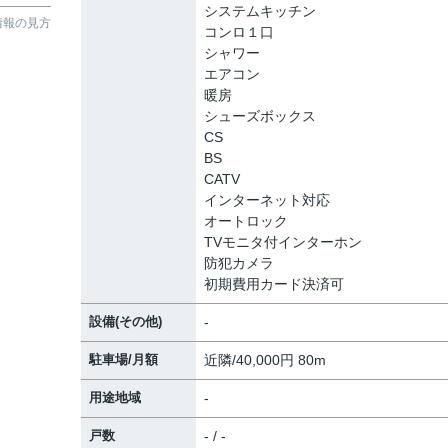
システムキッチン
情報の見方
コンロ１口
シャワー
エアコン
暖房
シューズボックス
CS
BS
CATV
インターネット対応
オートロック
TVモニタ付インターホン
防犯カメラ
初期費用カード決済可
設備(その他)
-
駐車場/月額
近隣/40,000円 80m
用途地域
-
戸数
- / -