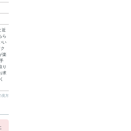
と近
ちら
いい
アク
が楽
手
取り
お求
く
の見方
に