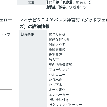
千代田線
「
表参道
」駅 徒歩9分
交通
山手線
「
渋谷
」駅 徒歩17分
ェロー
マイナビＳＴＡＹパレス神宮前（グッドフェ
ズ）の詳細情報
グッドフ
設備条件
陽当り良好
閑静な住宅地
保証人不要
高齢者相談
眺望良好
法人可
室内洗濯機置場
フローリング
バルコニー
公営水道
公共下水
オール電化
エレベーター
照明器具付き
IHクッキングヒーター