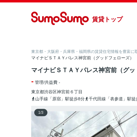
賃貸トップ
東京都・大阪府・兵庫県・福岡県の賃貸住宅情報を豊富に取り
マイナビＳＴＡＹパレス神宮前（グッドフェローズ）
マイナビＳＴＡＹパレス神宮前（グッ
-
管理/共益費 -
東京都
渋谷区
神宮前
６丁目
山手線「原宿」駅徒歩8分
千代田線「表参道」駅徒
1
/
3