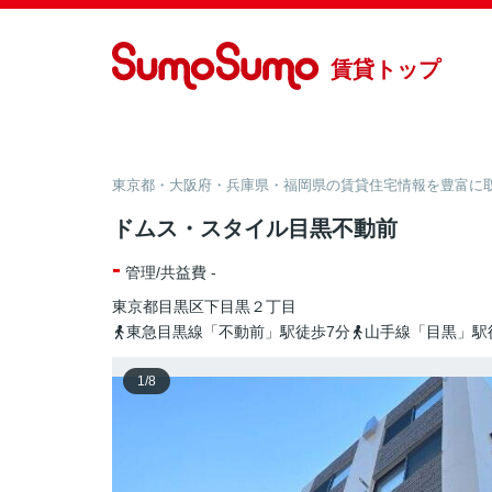
賃貸トップ
東京都・大阪府・兵庫県・福岡県の賃貸住宅情報を豊富に取り
ドムス・スタイル目黒不動前
-
管理/共益費 -
東京都
目黒区
下目黒
２丁目
東急目黒線「不動前」駅徒歩7分
山手線「目黒」駅
1
/
8