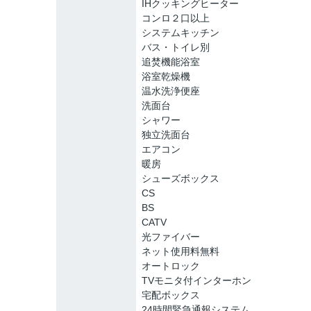
IHクッキングヒーター
コンロ２口以上
システムキッチン
バス・トイレ別
追焚機能浴室
浴室乾燥機
温水洗浄便座
洗面台
シャワー
独立洗面台
エアコン
暖房
シューズボックス
CS
BS
CATV
光ファイバー
ネット使用料無料
オートロック
TVモニタ付インターホン
宅配ボックス
24時間緊急通報システム