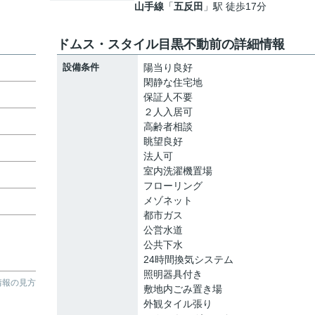
山手線
「
五反田
」駅 徒歩17分
ドムス・スタイル目黒不動前の詳細情報
設備条件
陽当り良好
閑静な住宅地
保証人不要
２人入居可
高齢者相談
眺望良好
法人可
室内洗濯機置場
フローリング
メゾネット
都市ガス
公営水道
公共下水
24時間換気システム
照明器具付き
情報の見方
敷地内ごみ置き場
外観タイル張り