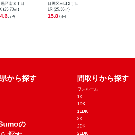
目黒区南３丁目
目黒区三田２丁目
K (25.73㎡)
1R (25.36㎡)
4.6
15.8
万円
万円
府県から探す
間取りから探す
ワンルーム
1K
1DK
1LDK
2K
Sumoの
2DK
から探す
2LDK