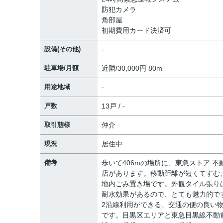
防犯カメラ
角部屋
初期費用カード決済可
設備(その他)
-
駐車場/月額
近隣/30,000円 80m
用途地域
-
戸数
13戸 / -
取引態様
仲介
現況
居住中
備考
歩いて406mの場所に、東急ストア 不
店があります。移動距離が短くてすむ
地内ごみ置き場です。外観タイル張り
耐水効果があるので、とても魅力的で
2沿線利用ができる、交通の便の良い
です。目黒区エリアと東急目黒線不動