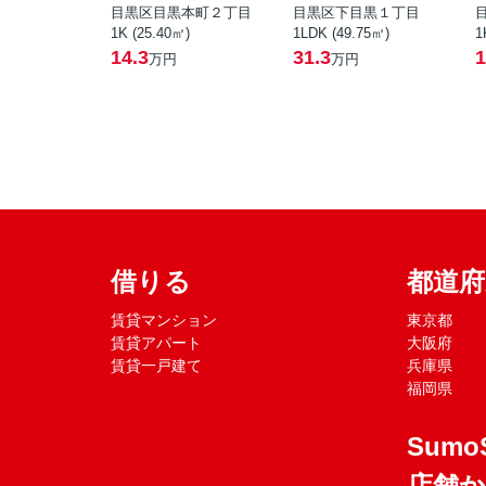
目黒区目黒本町２丁目
目黒区下目黒１丁目
1K (25.40㎡)
1LDK (49.75㎡)
1
14.3
31.3
1
万円
万円
借りる
都道
賃貸マンション
東京都
賃貸アパート
大阪府
賃貸一戸建て
兵庫県
福岡県
Sumo
店舗