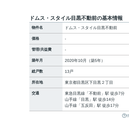
ドムス・スタイル目黒不動前の基本情報
物件名
ドムス・スタイル目黒不動前
価格
-
管理/共益費
-
築年月
2020年10月（築5年）
総戸数
13戸
所在地
東京都
目黒区
下目黒
２丁目
交通
東急目黒線
「
不動前
」駅 徒歩7分
山手線
「
目黒
」駅 徒歩14分
山手線
「
五反田
」駅 徒歩17分