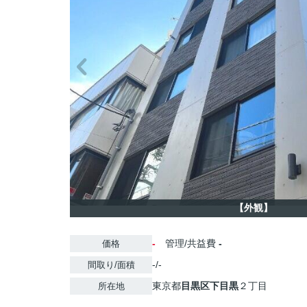
【外観】
-
管理/共益費
-
価格
-/-
間取り/面積
東京都
目黒区
下目黒
２丁目
所在地