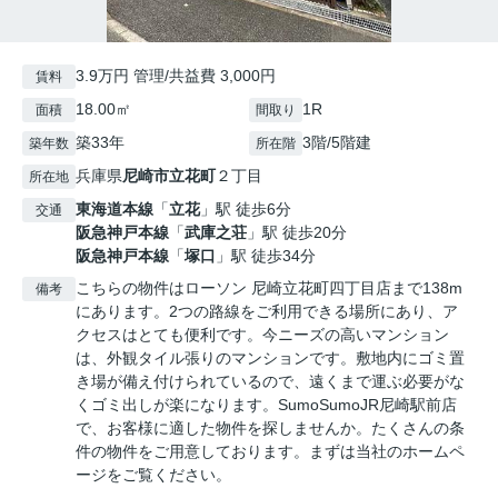
3.9万円 管理/共益費 3,000円
賃料
18.00㎡
1R
面積
間取り
築33年
3階/5階建
築年数
所在階
兵庫県
尼崎市
立花町
２丁目
所在地
東海道本線
「
立花
」駅 徒歩6分
交通
阪急神戸本線
「
武庫之荘
」駅 徒歩20分
阪急神戸本線
「
塚口
」駅 徒歩34分
こちらの物件はローソン 尼崎立花町四丁目店まで138m
備考
にあります。2つの路線をご利用できる場所にあり、ア
クセスはとても便利です。今ニーズの高いマンション
は、外観タイル張りのマンションです。敷地内にゴミ置
き場が備え付けられているので、遠くまで運ぶ必要がな
くゴミ出しが楽になります。SumoSumoJR尼崎駅前店
で、お客様に適した物件を探しませんか。たくさんの条
件の物件をご用意しております。まずは当社のホームペ
ージをご覧ください。