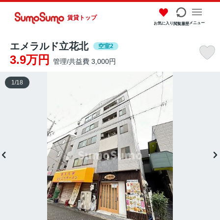
賃貸トップ
メニュー
お気に入り
閲覧履歴
エメラルド立花北
空室2
3.9万円
管理/共益費 3,000円
1
/
18