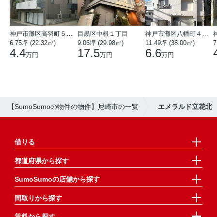
神戸市灘区高羽町５丁目
目黒区中根１丁目
神戸市灘区八幡町４丁目
6.75坪 (22.32㎡)
9.06坪 (29.98㎡)
11.49坪 (38.00㎡)
7
4.4
17.5
6.6
万円
万円
万円
【SumoSumoの物件の物件】尼崎市の一覧
エメラルド立花北
借りる
都道府県から探す
SumoSumoの店舗から探す
間取りから探す
賃料から探す