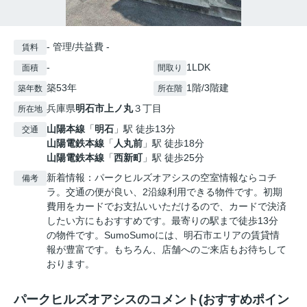
- 管理/共益費 -
賃料
-
1LDK
面積
間取り
築53年
1階/3階建
築年数
所在階
兵庫県
明石市
上ノ丸
３丁目
所在地
山陽本線
「
明石
」駅 徒歩13分
交通
山陽電鉄本線
「
人丸前
」駅 徒歩18分
山陽電鉄本線
「
西新町
」駅 徒歩25分
新着情報：パークヒルズオアシスの空室情報ならコチ
備考
ラ。交通の便が良い、2沿線利用できる物件です。初期
費用をカードでお支払いいただけるので、カードで決済
したい方にもおすすめです。最寄りの駅まで徒歩13分
の物件です。SumoSumoには、明石市エリアの賃貸情
報が豊富です。もちろん、店舗へのご来店もお待ちして
おります。
パークヒルズオアシスのコメント(おすすめポイン