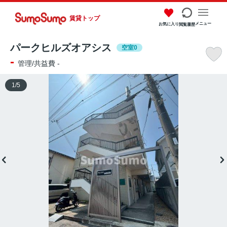
賃貸トップ
メニュー
お気に入り
閲覧履歴
パークヒルズオアシス
空室0
-
管理/共益費 -
1
/
5