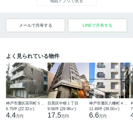
地図アプリで見る
メールで共有する
LINEで共有する
よく見られている物件
神戸市灘区高羽町５丁目
目黒区中根１丁目
神戸市灘区八幡町４丁目
6.75坪 (22.32㎡)
9.06坪 (29.98㎡)
11.49坪 (38.00㎡)
7
4.4
17.5
6.6
万円
万円
万円