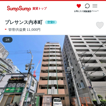
賃貸トップ
メニュー
お気に入り
閲覧履歴
プレサンス内本町
空室0
-
管理/共益費 11,000円
1
/
4