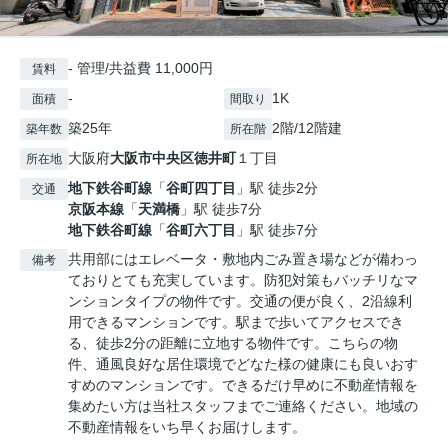
- 管理/共益費 11,000円
賃料
-
1K
面積
間取り
築25年
2階/12階建
築年数
所在階
大阪府
大阪市中央区
徳井町
１丁目
所在地
地下鉄谷町線
「
谷町四丁目
」駅 徒歩2分
交通
京阪本線
「
天満橋
」駅 徒歩7分
地下鉄谷町線
「
谷町六丁目
」駅 徒歩7分
共用部にはエレベータ・敷地内ごみ置き場などが備わっ
備考
ておりとても充実しています。防犯対策もバッチリなマ
ンションタイプの物件です。交通の便が良く、2沿線利
用できるマンションです。駅まで歩いてアクセスでき
る、徒歩2分の距離に立地する物件です。こちらの物
件、通風良好な居住環境でどなた様の健康にも良いおす
すめのマンションです。できるだけ早めに不動産情報を
集めたい方は当社スタッフまでご連絡ください。地域の
不動産情報をいち早くお届けします。