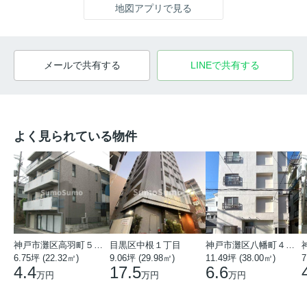
地図アプリで見る
メールで共有する
LINEで共有する
よく見られている物件
神戸市灘区高羽町５丁目
目黒区中根１丁目
神戸市灘区八幡町４丁目
6.75坪 (22.32㎡)
9.06坪 (29.98㎡)
11.49坪 (38.00㎡)
7
4.4
17.5
6.6
万円
万円
万円