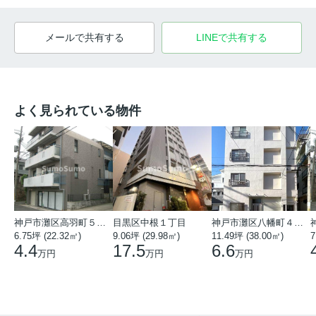
メールで共有する
LINEで共有する
よく見られている物件
神戸市灘区高羽町５丁目
目黒区中根１丁目
神戸市灘区八幡町４丁目
6.75坪 (22.32㎡)
9.06坪 (29.98㎡)
11.49坪 (38.00㎡)
7
4.4
17.5
6.6
万円
万円
万円