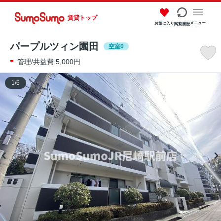
賃貸トップ
メニュー
お気に入り
閲覧履歴
パープルツィン園田
空室0
-
管理/共益費 5,000円
1
/
6