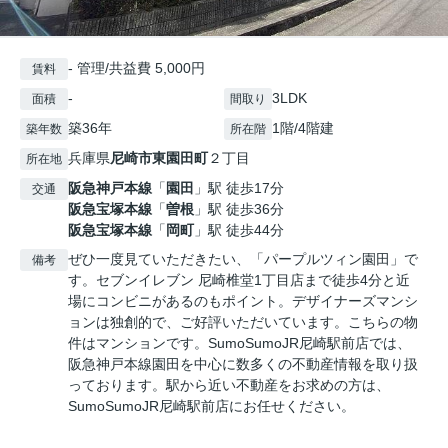
- 管理/共益費 5,000円
賃料
-
3LDK
面積
間取り
築36年
1階/4階建
築年数
所在階
兵庫県
尼崎市
東園田町
２丁目
所在地
阪急神戸本線
「
園田
」駅 徒歩17分
交通
阪急宝塚本線
「
曽根
」駅 徒歩36分
阪急宝塚本線
「
岡町
」駅 徒歩44分
ぜひ一度見ていただきたい、「パープルツィン園田」で
備考
す。セブンイレブン 尼崎椎堂1丁目店まで徒歩4分と近
場にコンビニがあるのもポイント。デザイナーズマンシ
ョンは独創的で、ご好評いただいています。こちらの物
件はマンションです。SumoSumoJR尼崎駅前店では、
阪急神戸本線園田を中心に数多くの不動産情報を取り扱
っております。駅から近い不動産をお求めの方は、
SumoSumoJR尼崎駅前店にお任せください。