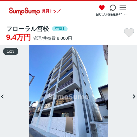
賃貸トップ
メニュー
お気に入り
閲覧履歴
フローラル筥松
空室1
9.4万円
管理/共益費 8,000円
1
/
23