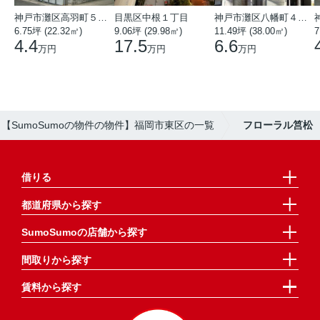
神戸市灘区高羽町５丁目
目黒区中根１丁目
神戸市灘区八幡町４丁目
6.75坪 (22.32㎡)
9.06坪 (29.98㎡)
11.49坪 (38.00㎡)
7
4.4
17.5
6.6
万円
万円
万円
【SumoSumoの物件の物件】福岡市東区の一覧
フローラル筥松
借りる
都道府県から探す
SumoSumoの店舗から探す
間取りから探す
賃料から探す