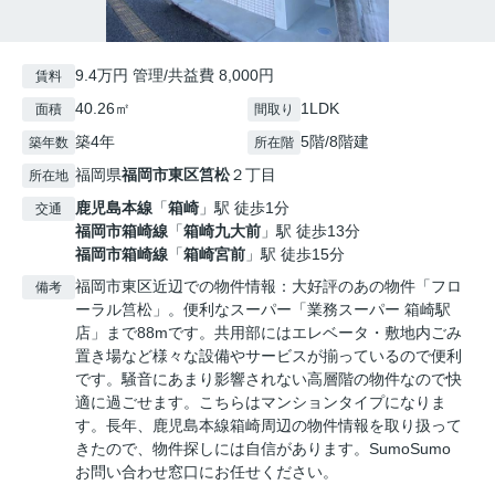
9.4万円 管理/共益費 8,000円
賃料
40.26㎡
1LDK
面積
間取り
築4年
5階/8階建
築年数
所在階
福岡県
福岡市東区
筥松
２丁目
所在地
鹿児島本線
「
箱崎
」駅 徒歩1分
交通
福岡市箱崎線
「
箱崎九大前
」駅 徒歩13分
福岡市箱崎線
「
箱崎宮前
」駅 徒歩15分
福岡市東区近辺での物件情報：大好評のあの物件「フロ
備考
ーラル筥松」。便利なスーパー「業務スーパー 箱崎駅
店」まで88mです。共用部にはエレベータ・敷地内ごみ
置き場など様々な設備やサービスが揃っているので便利
です。騒音にあまり影響されない高層階の物件なので快
適に過ごせます。こちらはマンションタイプになりま
す。長年、鹿児島本線箱崎周辺の物件情報を取り扱って
きたので、物件探しには自信があります。SumoSumo
お問い合わせ窓口にお任せください。