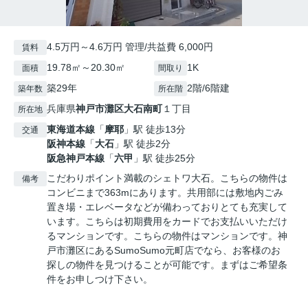
4.5万円～4.6万円 管理/共益費 6,000円
賃料
19.78㎡～20.30㎡
1K
面積
間取り
築29年
2階/6階建
築年数
所在階
兵庫県
神戸市灘区
大石南町
１丁目
所在地
東海道本線
「
摩耶
」駅 徒歩13分
交通
阪神本線
「
大石
」駅 徒歩2分
阪急神戸本線
「
六甲
」駅 徒歩25分
こだわりポイント満載のシェトワ大石。こちらの物件は
備考
コンビニまで363mにあります。共用部には敷地内ごみ
置き場・エレベータなどが備わっておりとても充実して
います。こちらは初期費用をカードでお支払いいただけ
るマンションです。こちらの物件はマンションです。神
戸市灘区にあるSumoSumo元町店でなら、お客様のお
探しの物件を見つけることが可能です。まずはご希望条
件をお申しつけ下さい。