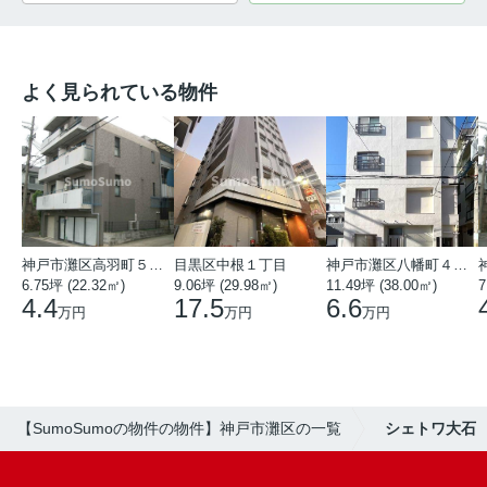
よく見られている物件
神戸市灘区高羽町５丁目
目黒区中根１丁目
神戸市灘区八幡町４丁目
6.75坪 (22.32㎡)
9.06坪 (29.98㎡)
11.49坪 (38.00㎡)
7
4.4
17.5
6.6
万円
万円
万円
【SumoSumoの物件の物件】神戸市灘区の一覧
シェトワ大石