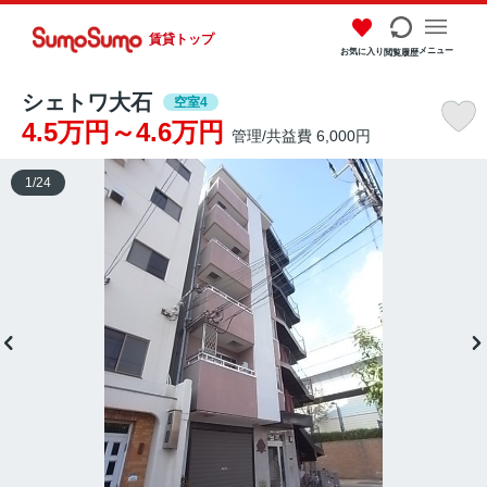
賃貸トップ
メニュー
お気に入り
閲覧履歴
シェトワ大石
空室4
4.5万円～4.6万円
管理/共益費 6,000円
1
/
24