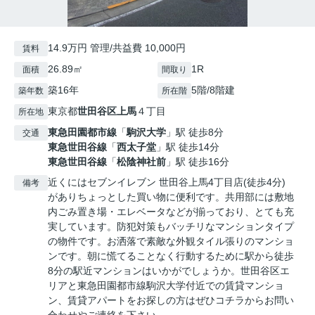
14.9万円 管理/共益費 10,000円
賃料
26.89㎡
1R
面積
間取り
築16年
5階/8階建
築年数
所在階
東京都
世田谷区
上馬
４丁目
所在地
東急田園都市線
「
駒沢大学
」駅 徒歩8分
交通
東急世田谷線
「
西太子堂
」駅 徒歩14分
東急世田谷線
「
松陰神社前
」駅 徒歩16分
近くにはセブンイレブン 世田谷上馬4丁目店(徒歩4分)
備考
がありちょっとした買い物に便利です。共用部には敷地
内ごみ置き場・エレベータなどが揃っており、とても充
実しています。防犯対策もバッチリなマンションタイプ
の物件です。お洒落で素敵な外観タイル張りのマンショ
ンです。朝に慌てることなく行動するために駅から徒歩
8分の駅近マンションはいかがでしょうか。世田谷区エ
リアと東急田園都市線駒沢大学付近での賃貸マンショ
ン、賃貸アパートをお探しの方はぜひコチラからお問い