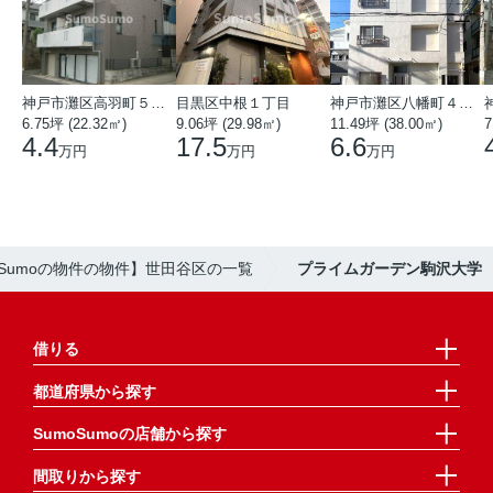
神戸市灘区高羽町５丁目
目黒区中根１丁目
神戸市灘区八幡町４丁目
6.75坪 (22.32㎡)
9.06坪 (29.98㎡)
11.49坪 (38.00㎡)
7
4.4
17.5
6.6
万円
万円
万円
oSumoの物件の物件】世田谷区の一覧
プライムガーデン駒沢大学
借りる
都道府県から探す
SumoSumoの店舗から探す
間取りから探す