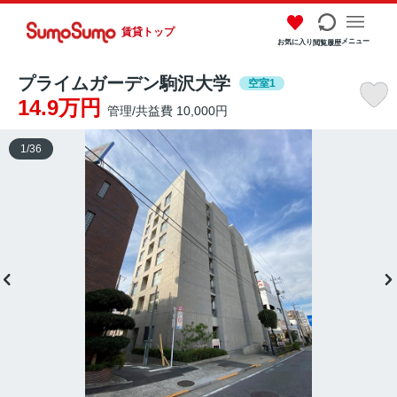
賃貸トップ
メニュー
お気に入り
閲覧履歴
プライムガーデン駒沢大学
空室1
14.9万円
管理/共益費 10,000円
1
/
36