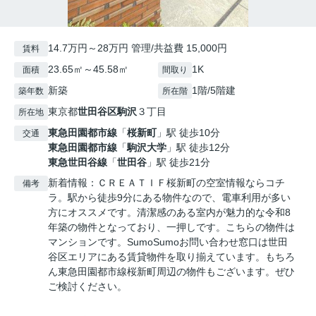
14.7万円～28万円 管理/共益費 15,000円
賃料
23.65㎡～45.58㎡
1K
面積
間取り
新築
1階/5階建
築年数
所在階
東京都
世田谷区
駒沢
３丁目
所在地
東急田園都市線
「
桜新町
」駅 徒歩10分
交通
東急田園都市線
「
駒沢大学
」駅 徒歩12分
東急世田谷線
「
世田谷
」駅 徒歩21分
新着情報：ＣＲＥＡＴＩＦ桜新町の空室情報ならコチ
備考
ラ。駅から徒歩9分にある物件なので、電車利用が多い
方にオススメです。清潔感のある室内が魅力的な令和8
年築の物件となっており、一押しです。こちらの物件は
マンションです。SumoSumoお問い合わせ窓口は世田
谷区エリアにある賃貸物件を取り揃えています。もちろ
ん東急田園都市線桜新町周辺の物件もございます。ぜひ
ご検討ください。