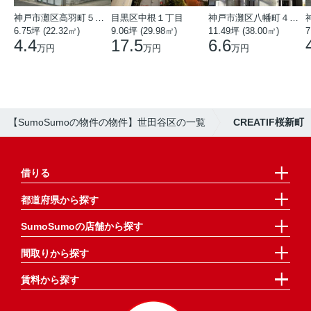
神戸市灘区高羽町５丁目
目黒区中根１丁目
神戸市灘区八幡町４丁目
6.75坪 (22.32㎡)
9.06坪 (29.98㎡)
11.49坪 (38.00㎡)
7
4.4
17.5
6.6
万円
万円
万円
【SumoSumoの物件の物件】世田谷区の一覧
CREATIF桜新町
借りる
都道府県から探す
SumoSumoの店舗から探す
間取りから探す
賃料から探す