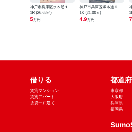
神戸市兵庫区水木通１丁目
神戸市兵庫区塚本通６丁目
1R (26.63㎡)
1K (21.00㎡)
1
5
4.9
7
万円
万円
借りる
都道
賃貸マンション
東京都
賃貸アパート
大阪府
賃貸一戸建て
兵庫県
福岡県
Sumo