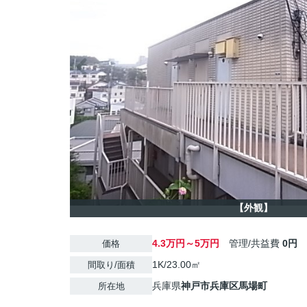
【外観】
4.3万円～5万円
管理/共益費
0円
価格
1K/23.00㎡
間取り/面積
兵庫県
神戸市兵庫区
馬場町
所在地