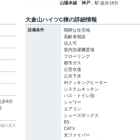
山陽本線
「
神戸
」駅 徒歩18分
大倉山ハイツC棟の詳細情報
設備条件
閑静な住宅地
高齢者相談
法人可
室内洗濯機置場
フローリング
都市ガス
公営水道
公共下水
IHクッキングヒーター
システムキッチン
バス・トイレ別
徒歩9分
シャワー
分
エアコン
シューズボックス
BS
情報の見方
CATV
光ファイバー