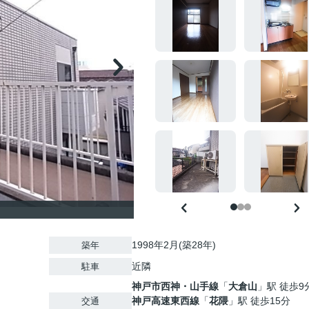
1998年2月(築28年)
築年
近隣
駐車
神戸市西神・山手線
「
大倉山
」駅 徒歩9
神戸高速東西線
「
花隈
」駅 徒歩15分
交通