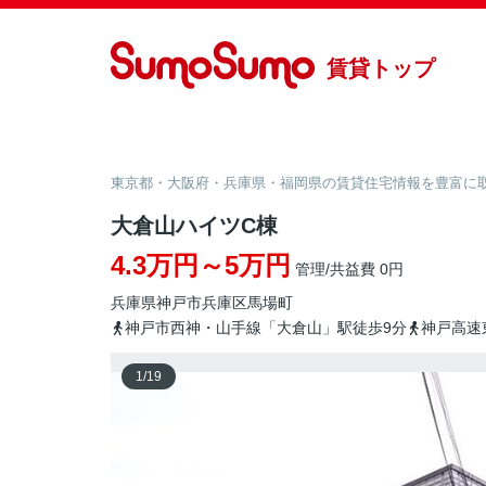
賃貸トップ
東京都・大阪府・兵庫県・福岡県の賃貸住宅情報を豊富に取り
大倉山ハイツC棟
4.3万円～5万円
管理/共益費 0円
兵庫県
神戸市兵庫区
馬場町
神戸市西神・山手線「大倉山」駅徒歩9分
神戸高速
1
/
19