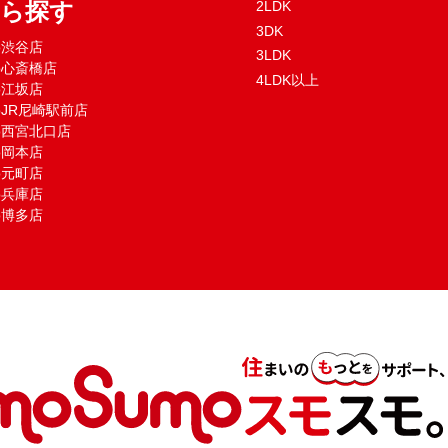
から探す
2LDK
3DK
mo渋谷店
3LDK
mo心斎橋店
4LDK以上
mo江坂店
moJR尼崎駅前店
mo西宮北口店
mo岡本店
mo元町店
mo兵庫店
mo博多店