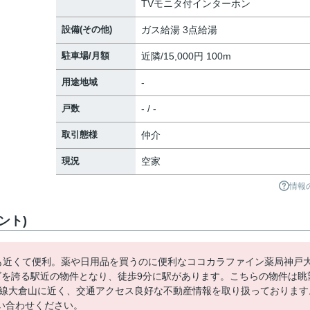
TVモニタ付インターホン
設備(その他)
ガス給湯 3点給湯
駐車場/月額
近隣/15,000円 100m
用途地域
-
戸数
- / -
取引態様
仲介
現況
空家
情報
ント)
も近くて便利。薬や日用品を買うのに便利なココカラファイン薬局神戸
ズを誇る駅近の物件となり、徒歩9分に駅があります。こちらの物件は眺
山手線大倉山に近く、交通アクセス良好な不動産情報を取り扱っております
い合わせください。