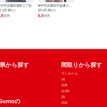
神戸市兵庫区湊町１丁目
神戸市兵庫区中道通３丁目
K (25.90㎡)
1R (25.80㎡)
.6
5.5
万円
万円
府県から探す
間取りから探す
ワンルーム
1K
1DK
1LDK
2K
Sumoの
2DK