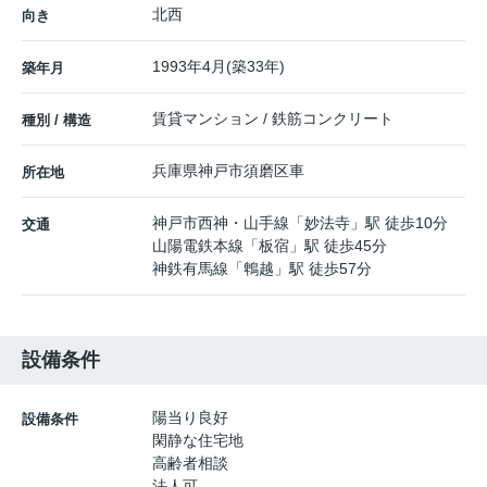
北西
向き
1993年4月(築33年)
築年月
賃貸マンション / 鉄筋コンクリート
種別 / 構造
兵庫県
神戸市須磨区
車
所在地
神戸市西神・山手線
「
妙法寺
」駅 徒歩10分
交通
山陽電鉄本線
「
板宿
」駅 徒歩45分
神鉄有馬線
「
鵯越
」駅 徒歩57分
設備条件
陽当り良好
設備条件
閑静な住宅地
高齢者相談
法人可