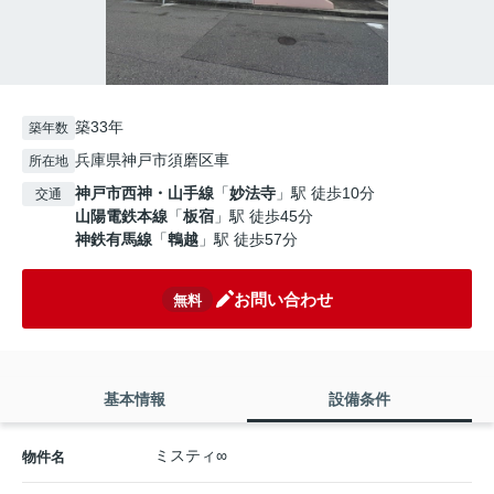
築33年
築年数
兵庫県神戸市須磨区車
所在地
神戸市西神・山手線
「
妙法寺
」駅 徒歩10分
交通
山陽電鉄本線
「
板宿
」駅 徒歩45分
神鉄有馬線
「
鵯越
」駅 徒歩57分
お問い合わせ
無料
基本情報
設備条件
ミスティ∞
物件名