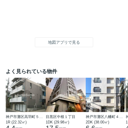
地図アプリで見る
よく見られている物件
神戸市灘区高羽町５丁目
目黒区中根１丁目
神戸市灘区八幡町４丁目
1R (22.32㎡)
1DK (29.98㎡)
2DK (38.00㎡)
1