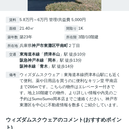
5.8万円～6万円 管理/共益費 5,000円
賃料
21.40㎡
1K
面積
間取り
築23年
3階/10階建
築年数
所在階
兵庫県
神戸市東灘区
甲南町
２丁目
所在地
東海道本線
「
摂津本山
」駅 徒歩10分
交通
阪急神戸本線
「
岡本
」駅 徒歩13分
阪神本線
「
青木
」駅 徒歩14分
ウィズダムスクウェア：東海道本線摂津本山駅にも近く
備考
て便利。薬や日用品を買うのに便利なキリン堂 甲南店
まで266mです。こちらの物件はエレベーター付きで
す。地上10階建ての物件。より詳しい情報や内見のご
予約はSumoSumo岡本店までご連絡ください。神戸市
東灘区を中心に不動産情報を数多くご紹介しています。
ウィズダムスクウェアのコメント(おすすめポイン
ト)