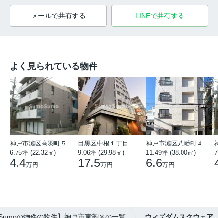
メールで共有する
LINEで共有する
よく見られている物件
神戸市灘区高羽町５丁目
目黒区中根１丁目
神戸市灘区八幡町４丁目
6.75坪 (22.32㎡)
9.06坪 (29.98㎡)
11.49坪 (38.00㎡)
7
4.4
17.5
6.6
万円
万円
万円
oSumoの物件の物件】神戸市東灘区の一覧
ウィズダムスクウェア