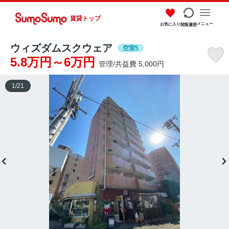
賃貸トップ
メニュー
お気に入り
閲覧履歴
ウィズダムスクウェア
空室5
5.8万円～6万円
管理/共益費 5,000円
1
/
21