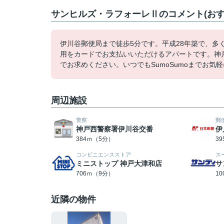
サンヒルズ・ラフォーレⅡのコメント(おす
伊川谷郵便局まで徒歩5分です。平成28年築で、
用をカードでお支払いいただけるアパートです。神
でお求めください。いつでもSumoSumoまでお気
周辺施設
警察
郵
神戸西警察署伊川谷交番
伊
384ｍ（5分）
3
コンビニエンスストア
ス
ミニストップ 神戸大津和店
サ
706ｍ（9分）
1
近隣の物件