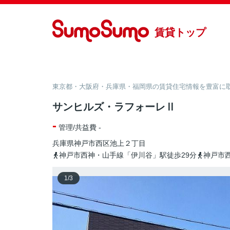
賃貸トップ
東京都・大阪府・兵庫県・福岡県の賃貸住宅情報を豊富に取り
サンヒルズ・ラフォーレⅡ
-
管理/共益費 -
兵庫県
神戸市西区
池上
２丁目
神戸市西神・山手線「伊川谷」駅徒歩29分
神戸市
1
/
3