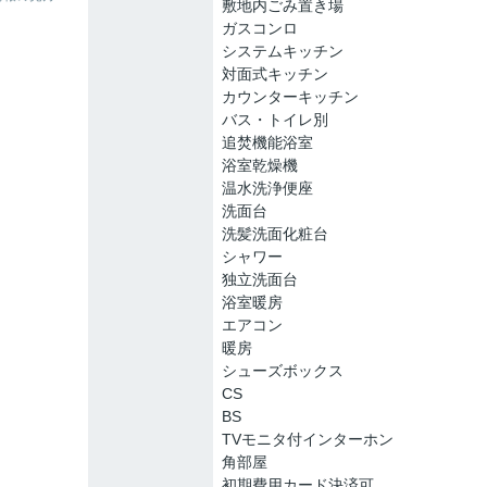
敷地内ごみ置き場
ガスコンロ
システムキッチン
対面式キッチン
カウンターキッチン
バス・トイレ別
追焚機能浴室
浴室乾燥機
温水洗浄便座
洗面台
洗髪洗面化粧台
シャワー
独立洗面台
浴室暖房
エアコン
暖房
シューズボックス
CS
BS
TVモニタ付インターホン
角部屋
初期費用カード決済可