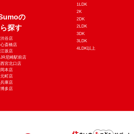
1LDK
2K
Sumoの
2DK
から探す
2LDK
3DK
mo渋谷店
3LDK
mo心斎橋店
4LDK以上
mo江坂店
moJR尼崎駅前店
mo西宮北口店
mo岡本店
mo元町店
mo兵庫店
mo博多店