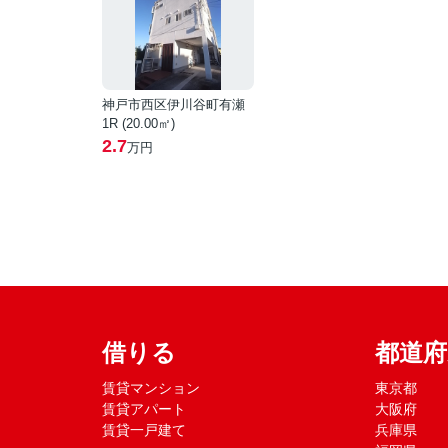
神戸市西区伊川谷町有瀬
1R (20.00㎡)
2.7
万円
借りる
都道
賃貸マンション
東京都
賃貸アパート
大阪府
賃貸一戸建て
兵庫県