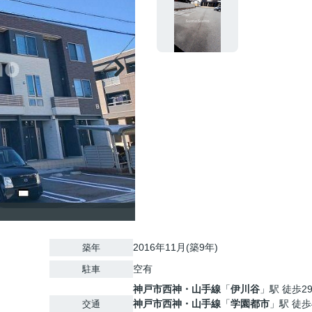
2016年11月(築9年)
築年
空有
駐車
神戸市西神・山手線
「
伊川谷
」駅 徒歩2
神戸市西神・山手線
「
学園都市
」駅 徒歩
交通