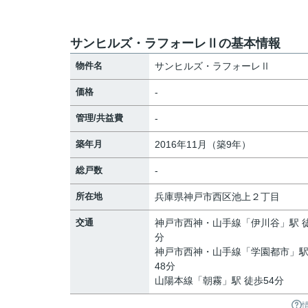
サンヒルズ・ラフォーレⅡの基本情報
物件名
サンヒルズ・ラフォーレⅡ
価格
-
管理/共益費
-
築年月
2016年11月（築9年）
総戸数
-
所在地
兵庫県
神戸市西区
池上
２丁目
交通
神戸市西神・山手線
「
伊川谷
」駅 
分
神戸市西神・山手線
「
学園都市
」駅
48分
山陽本線
「
朝霧
」駅 徒歩54分