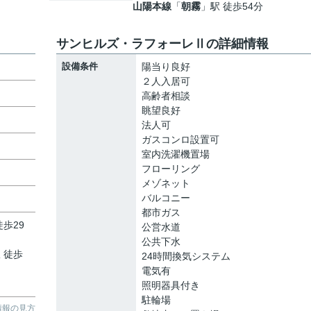
山陽本線
「
朝霧
」駅 徒歩54分
サンヒルズ・ラフォーレⅡの詳細情報
設備条件
陽当り良好
２人入居可
高齢者相談
眺望良好
法人可
ガスコンロ設置可
室内洗濯機置場
フローリング
メゾネット
バルコニー
都市ガス
徒歩29
公営水道
公共下水
 徒歩
24時間換気システム
電気有
照明器具付き
駐輪場
情報の見方