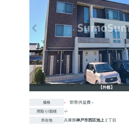
【外観】
-
管理/共益費
-
価格
-/-
間取り/面積
兵庫県
神戸市西区
池上
２丁目
所在地