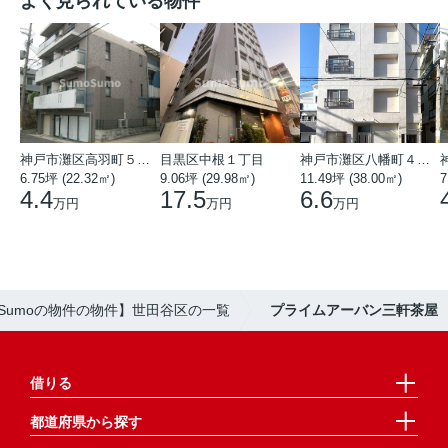
よく見られている物件
神戸市灘区高羽町５丁目
目黒区中根１丁目
神戸市灘区八幡町４丁目
6.75坪 (22.32㎡)
9.06坪 (29.98㎡)
11.49坪 (38.00㎡)
7
4.4
17.5
6.6
万円
万円
万円
oSumoの物件の物件】世田谷区の一覧
プライムアーバン三軒茶屋
借りる
都道府県から探す