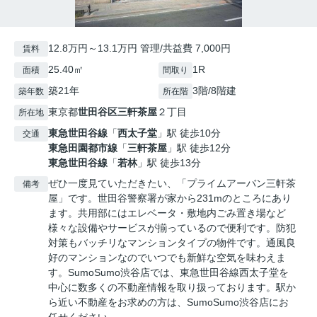
12.8万円～13.1万円 管理/共益費 7,000円
賃料
25.40㎡
1R
面積
間取り
築21年
3階/8階建
築年数
所在階
東京都
世田谷区
三軒茶屋
２丁目
所在地
東急世田谷線
「
西太子堂
」駅 徒歩10分
交通
東急田園都市線
「
三軒茶屋
」駅 徒歩12分
東急世田谷線
「
若林
」駅 徒歩13分
ぜひ一度見ていただきたい、「プライムアーバン三軒茶
備考
屋」です。世田谷警察署が家から231mのところにあり
ます。共用部にはエレベータ・敷地内ごみ置き場など
様々な設備やサービスが揃っているので便利です。防犯
対策もバッチリなマンションタイプの物件です。通風良
好のマンションなのでいつでも新鮮な空気を味わえま
す。SumoSumo渋谷店では、東急世田谷線西太子堂を
中心に数多くの不動産情報を取り扱っております。駅か
ら近い不動産をお求めの方は、SumoSumo渋谷店にお