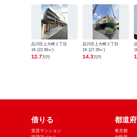
品川区上大崎２丁目
品川区上大崎２丁目
1K (22.99㎡)
1K (27.39㎡)
1
12.7
14.3
1
万円
万円
借りる
都道
賃貸マンション
東京都