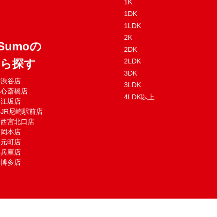
1K
1DK
1LDK
2K
Sumoの
2DK
から探す
2LDK
3DK
mo渋谷店
3LDK
mo心斎橋店
4LDK以上
mo江坂店
moJR尼崎駅前店
mo西宮北口店
mo岡本店
mo元町店
mo兵庫店
mo博多店