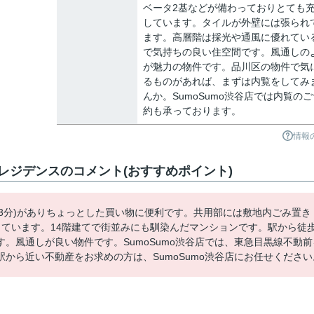
ベータ2基などが備わっておりとても
しています。タイルが外壁には張られ
ます。高層階は採光や通風に優れてい
で気持ちの良い住空間です。風通しの
が魅力の物件です。品川区の物件で気
るものがあれば、まずは内覧をしてみ
んか。SumoSumo渋谷店では内覧のご
約も承っております。
情報
レジデンスのコメント(おすすめポイント)
歩3分)がありちょっとした買い物に便利です。共用部には敷地内ごみ置き
ています。14階建てで街並みにも馴染んだマンションです。駅から徒歩
。風通しが良い物件です。SumoSumo渋谷店では、東急目黒線不動前
から近い不動産をお求めの方は、SumoSumo渋谷店にお任せください