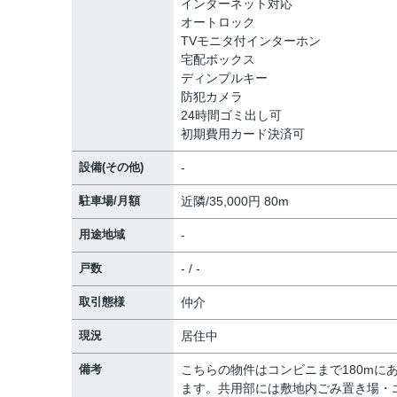
インターネット対応
オートロック
TVモニタ付インターホン
宅配ボックス
ディンプルキー
防犯カメラ
24時間ゴミ出し可
初期費用カード決済可
設備(その他)
-
駐車場/月額
近隣/35,000円 80m
用途地域
-
戸数
- / -
取引態様
仲介
現況
居住中
備考
こちらの物件はコンビニまで180mに
ます。共用部には敷地内ごみ置き場・