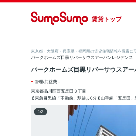
賃貸トップ
東京都・大阪府・兵庫県・福岡県の賃貸住宅情報を豊富に取り
パークホームズ目黒リバーサウスアーバンレジデンス
パークホームズ目黒リバーサウスアー
-
管理/共益費 -
東京都
品川区
西五反田
３丁目
東急目黒線「不動前」駅徒歩6分
山手線「五反田」
1
/
2