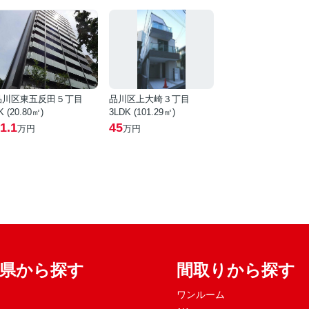
品川区東五反田５丁目
品川区上大崎３丁目
K (20.80㎡)
3LDK (101.29㎡)
1.1
45
万円
万円
府県から探す
間取りから探す
ワンルーム