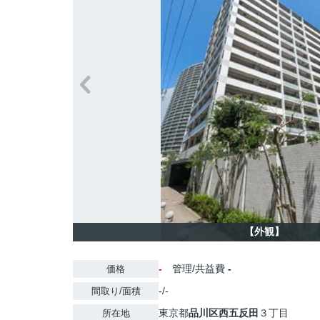
【外観】
-
管理/共益費
-
価格
-/-
間取り/面積
東京都
品川区
西五反田
３丁目
所在地