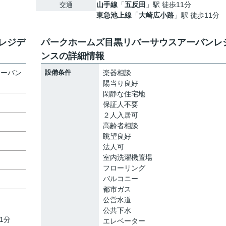
山手線
「
五反田
」駅 徒歩11分
交通
東急池上線
「
大崎広小路
」駅 徒歩11分
レジデ
パークホームズ目黒リバーサウスアーバンレ
ンスの詳細情報
アーバン
設備条件
楽器相談
陽当り良好
閑静な住宅地
保証人不要
２人入居可
高齢者相談
眺望良好
法人可
室内洗濯機置場
フローリング
バルコニー
都市ガス
公営水道
公共下水
1分
エレベーター