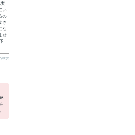
充実
てい
るの
よさ
にな
ませ
予
の見方
6
を
。