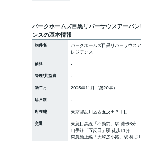
パークホームズ目黒リバーサウスアーバン
ンスの基本情報
物件名
パークホームズ目黒リバーサウス
レジデンス
価格
-
管理/共益費
-
築年月
2005年11月（築20年）
総戸数
-
所在地
東京都
品川区
西五反田
３丁目
交通
東急目黒線
「
不動前
」駅 徒歩6分
山手線
「
五反田
」駅 徒歩11分
東急池上線
「
大崎広小路
」駅 徒歩1