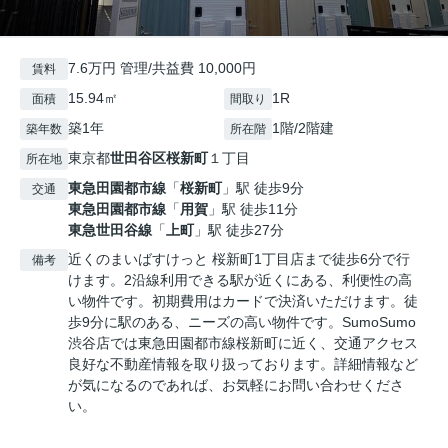
7.6万円 管理/共益費 10,000円
賃料
15.94㎡
1R
面積
間取り
築1年
1階/2階建
築年数
所在階
東京都
世田谷区
桜新町
１丁目
所在地
東急田園都市線
「
桜新町
」駅 徒歩9分
交通
東急田園都市線
「
用賀
」駅 徒歩11分
東急世田谷線
「
上町
」駅 徒歩27分
近くのまいばすけっと 桜新町1丁目店まで徒歩6分で行
備考
けます。2沿線利用できる駅が近くにある、利便性の高
い物件です。初期費用はカードで決済いただけます。徒
歩9分に駅のある、ニーズの高い物件です。SumoSumo
渋谷店では東急田園都市線桜新町に近く、交通アクセス
良好な不動産情報を取り扱っております。詳細情報など
が気になるのであれば、お気軽にお問い合わせくださ
い。