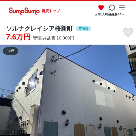
賃貸トップ
メニュー
お気に入り
閲覧履歴
ソルナクレイシア桜新町
空室1
7.6万円
管理/共益費 10,000円
1
/
35