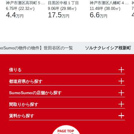
神戸市灘区高羽町５丁目
目黒区中根１丁目
神戸市灘区八幡町４丁目
6.75坪 (22.32㎡)
9.06坪 (29.98㎡)
11.49坪 (38.00㎡)
7
4.4
17.5
6.6
万円
万円
万円
moSumoの物件の物件】世田谷区の一覧
ソルナクレイシア桜新町
借りる
都道府県から探す
SumoSumoの店舗から探す
間取りから探す
賃料から探す