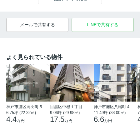
メールで共有する
LINEで共有する
よく見られている物件
神戸市灘区高羽町５丁目
目黒区中根１丁目
神戸市灘区八幡町４丁目
6.75坪 (22.32㎡)
9.06坪 (29.98㎡)
11.49坪 (38.00㎡)
7
4.4
17.5
6.6
万円
万円
万円