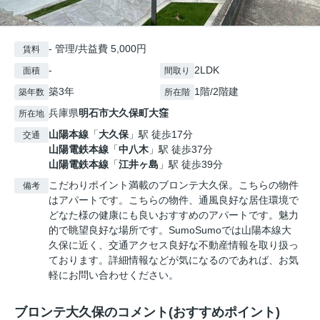
- 管理/共益費 5,000円
賃料
-
2LDK
面積
間取り
築3年
1階/2階建
築年数
所在階
兵庫県
明石市
大久保町大窪
所在地
山陽本線
「
大久保
」駅 徒歩17分
交通
山陽電鉄本線
「
中八木
」駅 徒歩37分
山陽電鉄本線
「
江井ヶ島
」駅 徒歩39分
こだわりポイント満載のブロンテ大久保。こちらの物件
備考
はアパートです。こちらの物件、通風良好な居住環境で
どなた様の健康にも良いおすすめのアパートです。魅力
的で眺望良好な場所です。SumoSumoでは山陽本線大
久保に近く、交通アクセス良好な不動産情報を取り扱っ
ております。詳細情報などが気になるのであれば、お気
軽にお問い合わせください。
ブロンテ大久保のコメント(おすすめポイント)