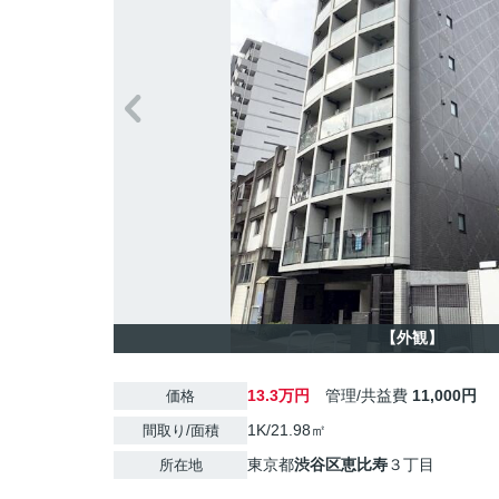
【外観】
13.3万円
管理/共益費
11,000円
価格
1K/21.98㎡
間取り/面積
東京都
渋谷区
恵比寿
３丁目
所在地