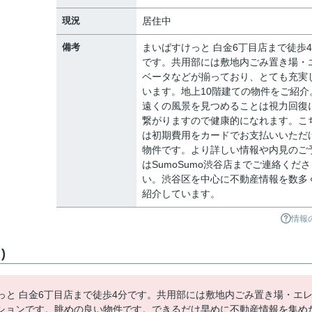
現況
居住中
備考
まいばすけっと 白金6丁目店まで徒歩
です。共用部には敷地内ごみ置き場・
ベータなどが揃っており、とても充実
います。地上10階建ての物件をご紹介
遠くの風景を見つめることは視力回復
繋がりますので健康的になれます。こ
は初期費用をカードでお支払いいただ
物件です。より詳しい情報や内見のご
はSumoSumo渋谷店までご連絡くださ
い。渋谷区を中心に不動産情報を数多
紹介しています。
情報
)
っと 白金6丁目店まで徒歩4分です。共用部には敷地内ごみ置き場・エ
ションです。眺めの良い物件です。できるだけ早めに不動産情報を集め