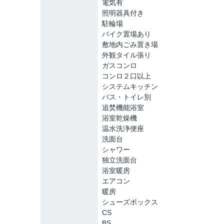
電気有
照明器具付き
駐輪場
バイク置場あり
敷地内ごみ置き場
外観タイル張り
ガスコンロ
コンロ２口以上
システムキッチン
バス・トイレ別
追焚機能浴室
浴室乾燥機
温水洗浄便座
洗面台
シャワー
独立洗面台
浴室暖房
エアコン
暖房
シューズボックス
CS
BS