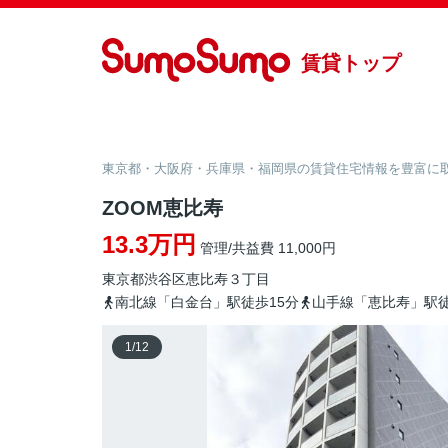
賃貸トップ
東京都・大阪府・兵庫県・福岡県の賃貸住宅情報を豊富に取り
ZOOM恵比寿
13.3万円
管理/共益費 11,000円
東京都
渋谷区
恵比寿
３丁目
南北線「白金台」駅徒歩15分
山手線「恵比寿」駅徒
1
/
12