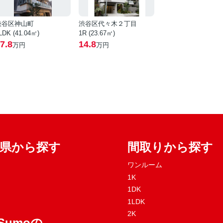
渋谷区神山町
渋谷区代々木２丁目
LDK (41.04㎡)
1R (23.67㎡)
7.8
14.8
万円
万円
府県から探す
間取りから探す
ワンルーム
1K
1DK
1LDK
2K
Sumoの