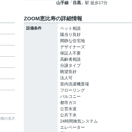
山手線
「
目黒
」駅 徒歩17分
ZOOM恵比寿の詳細情報
設備条件
ペット相談
陽当り良好
閑静な住宅地
デザイナーズ
保証人不要
高齢者相談
分譲タイプ
眺望良好
法人可
室内洗濯機置場
フローリング
バルコニー
都市ガス
公営水道
公共下水
情報の見方
24時間換気システム
エレベーター