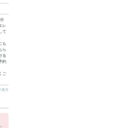
4分
エレ
して
。
にも
ちら
ける
予約
くご
の見方
レ
た