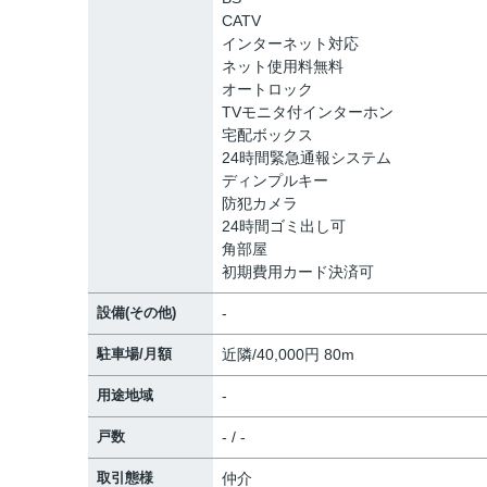
CATV
インターネット対応
ネット使用料無料
オートロック
TVモニタ付インターホン
宅配ボックス
24時間緊急通報システム
ディンプルキー
防犯カメラ
24時間ゴミ出し可
角部屋
初期費用カード決済可
設備(その他)
-
駐車場/月額
近隣/40,000円 80m
用途地域
-
戸数
- / -
取引態様
仲介