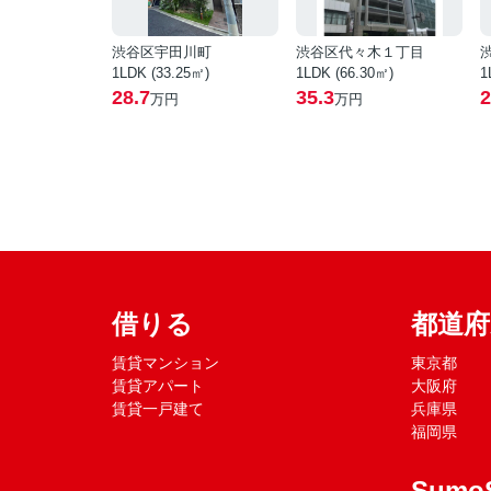
渋谷区宇田川町
渋谷区代々木１丁目
1LDK (33.25㎡)
1LDK (66.30㎡)
1
28.7
35.3
2
万円
万円
借りる
都道
賃貸マンション
東京都
賃貸アパート
大阪府
賃貸一戸建て
兵庫県
福岡県
Sumo