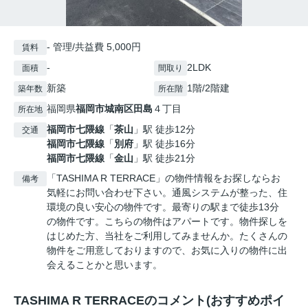
- 管理/共益費 5,000円
賃料
-
2LDK
面積
間取り
新築
1階/2階建
築年数
所在階
福岡県
福岡市城南区
田島
４丁目
所在地
福岡市七隈線
「
茶山
」駅 徒歩12分
交通
福岡市七隈線
「
別府
」駅 徒歩16分
福岡市七隈線
「
金山
」駅 徒歩21分
「TASHIMA R TERRACE」の物件情報をお探しならお
備考
気軽にお問い合わせ下さい。通風システムが整った、住
環境の良い安心の物件です。最寄りの駅まで徒歩13分
の物件です。こちらの物件はアパートです。物件探しを
はじめた方、当社をご利用してみませんか。たくさんの
物件をご用意しておりますので、お気に入りの物件に出
会えることかと思います。
TASHIMA R TERRACEのコメント(おすすめポイ