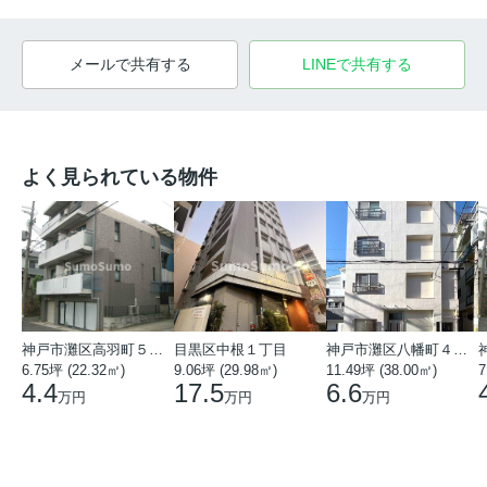
メールで共有する
LINEで共有する
よく見られている物件
神戸市灘区高羽町５丁目
目黒区中根１丁目
神戸市灘区八幡町４丁目
6.75坪 (22.32㎡)
9.06坪 (29.98㎡)
11.49坪 (38.00㎡)
7
4.4
17.5
6.6
万円
万円
万円