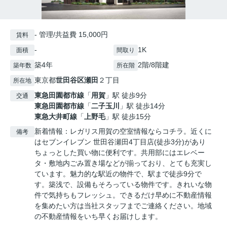
- 管理/共益費 15,000円
賃料
-
1K
面積
間取り
築4年
2階/8階建
築年数
所在階
東京都
世田谷区
瀬田
２丁目
所在地
東急田園都市線
「
用賀
」駅 徒歩9分
交通
東急田園都市線
「
二子玉川
」駅 徒歩14分
東急大井町線
「
上野毛
」駅 徒歩15分
新着情報：レガリス用賀の空室情報ならコチラ。近くに
備考
はセブンイレブン 世田谷瀬田4丁目店(徒歩3分)があり
ちょっとした買い物に便利です。共用部にはエレベー
タ・敷地内ごみ置き場などが揃っており、とても充実し
ています。魅力的な駅近の物件で、駅まで徒歩9分で
す。築浅で、設備もそろっている物件です。きれいな物
件で気持ちもフレッシュ。できるだけ早めに不動産情報
を集めたい方は当社スタッフまでご連絡ください。地域
の不動産情報をいち早くお届けします。