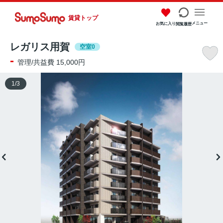
賃貸トップ
メニュー
お気に入り
閲覧履歴
レガリス用賀
空室0
-
管理/共益費 15,000円
1
/
3