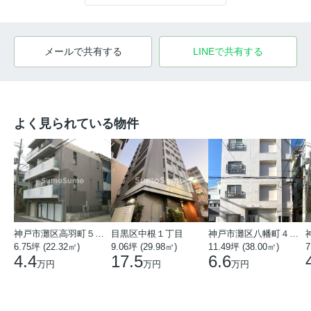
メールで共有する
LINEで共有する
よく見られている物件
神戸市灘区高羽町５丁目
目黒区中根１丁目
神戸市灘区八幡町４丁目
6.75坪 (22.32㎡)
9.06坪 (29.98㎡)
11.49坪 (38.00㎡)
7
4.4
17.5
6.6
万円
万円
万円