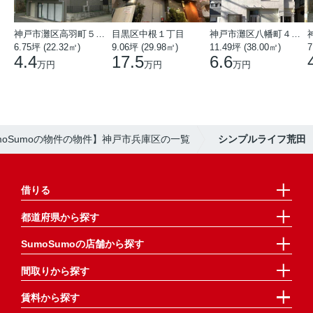
神戸市灘区高羽町５丁目
目黒区中根１丁目
神戸市灘区八幡町４丁目
6.75坪 (22.32㎡)
9.06坪 (29.98㎡)
11.49坪 (38.00㎡)
7
4.4
17.5
6.6
万円
万円
万円
moSumoの物件の物件】神戸市兵庫区の一覧
シンプルライフ荒田
借りる
都道府県から探す
SumoSumoの店舗から探す
間取りから探す
賃料から探す