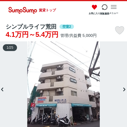
賃貸トップ
メニュー
お気に入り
閲覧履歴
シンプルライフ荒田
空室2
4.1万円～5.4万円
管理/共益費 5,000円
1
/
25