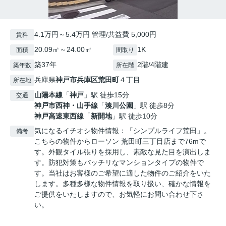
4.1万円～5.4万円 管理/共益費 5,000円
賃料
20.09㎡～24.00㎡
1K
面積
間取り
築37年
2階/4階建
築年数
所在階
兵庫県
神戸市兵庫区
荒田町
４丁目
所在地
山陽本線
「
神戸
」駅 徒歩15分
交通
神戸市西神・山手線
「
湊川公園
」駅 徒歩8分
神戸高速東西線
「
新開地
」駅 徒歩10分
気になるイチオシ物件情報：「シンプルライフ荒田」。
備考
こちらの物件からローソン 荒田町三丁目店まで76mで
す。外観タイル張りを採用し、素敵な見た目を演出しま
す。防犯対策もバッチリなマンションタイプの物件で
す。当社はお客様のご希望に適した物件のご紹介をいた
します。多種多様な物件情報を取り扱い、確かな情報を
ご提供をいたしますので、お気軽にお問い合わせ下さ
い。