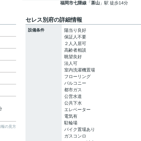
福岡市七隈線
「
茶山
」駅 徒歩14分
セレス別府の詳細情報
設備条件
陽当り良好
保証人不要
２人入居可
高齢者相談
眺望良好
法人可
室内洗濯機置場
フローリング
バルコニー
都市ガス
公営水道
公共下水
分
エレベーター
電気有
駐輪場
情報の見方
バイク置場あり
ガスコンロ