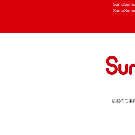
SumoSu
SumoSu
店舗のご案