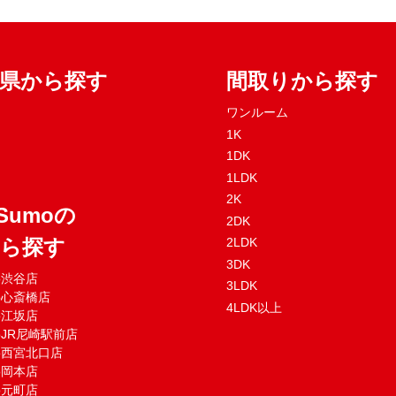
府県から探す
間取りから探す
ワンルーム
1K
1DK
1LDK
2K
Sumoの
2DK
から探す
2LDK
3DK
mo渋谷店
3LDK
mo心斎橋店
4LDK以上
mo江坂店
moJR尼崎駅前店
mo西宮北口店
mo岡本店
mo元町店