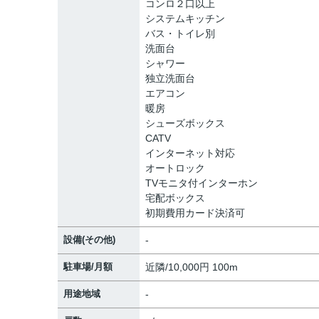
コンロ２口以上
システムキッチン
バス・トイレ別
洗面台
シャワー
独立洗面台
エアコン
暖房
シューズボックス
CATV
インターネット対応
オートロック
TVモニタ付インターホン
宅配ボックス
初期費用カード決済可
設備(その他)
-
駐車場/月額
近隣/10,000円 100m
用途地域
-