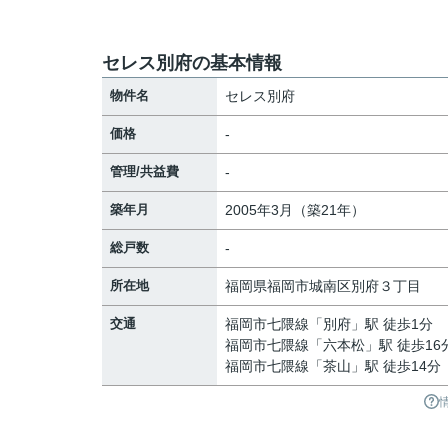
セレス別府の基本情報
物件名
セレス別府
価格
-
管理/共益費
-
築年月
2005年3月（築21年）
総戸数
-
所在地
福岡県
福岡市城南区
別府
３丁目
交通
福岡市七隈線
「
別府
」駅 徒歩1分
福岡市七隈線
「
六本松
」駅 徒歩16
福岡市七隈線
「
茶山
」駅 徒歩14分