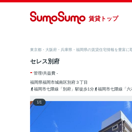
賃貸トップ
東京都・大阪府・兵庫県・福岡県の賃貸住宅情報を豊富に取り
セレス別府
-
管理/共益費 -
福岡県
福岡市城南区
別府
３丁目
福岡市七隈線「別府」駅徒歩1分
福岡市七隈線「六
1
/
1