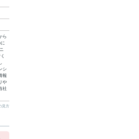
から
のに
ニ
行く
し
ンシ
情報
りや
当社
の見方