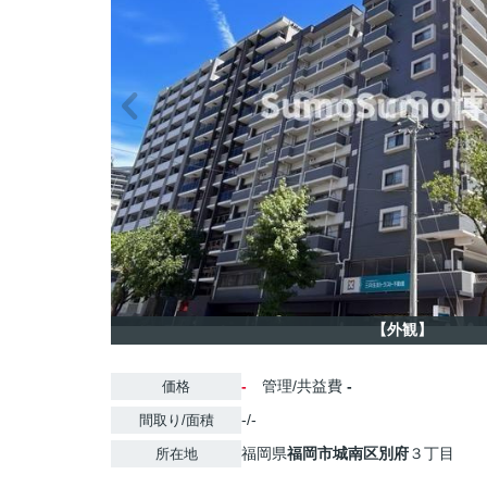
【外観】
-
管理/共益費
-
価格
-/-
間取り/面積
福岡県
福岡市城南区
別府
３丁目
所在地