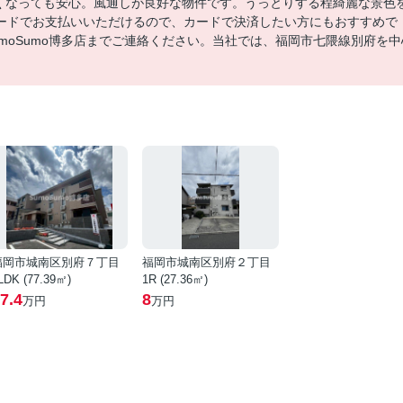
悪くなっても安心。風通しが良好な物件です。うっとりする程綺麗な景色
ードでお支払いいただけるので、カードで決済したい方にもおすすめで
moSumo博多店までご連絡ください。当社では、福岡市七隈線別府を中
福岡市城南区別府７丁目
福岡市城南区別府２丁目
LDK (77.39㎡)
1R (27.36㎡)
7.4
8
万円
万円