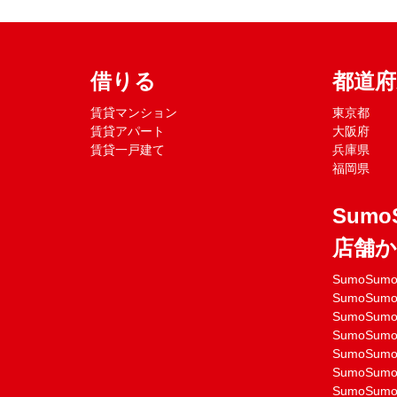
借りる
都道
賃貸マンション
東京都
賃貸アパート
大阪府
賃貸一戸建て
兵庫県
福岡県
Sumo
店舗
SumoSu
SumoSu
SumoSu
SumoSu
SumoSu
SumoSu
SumoSu