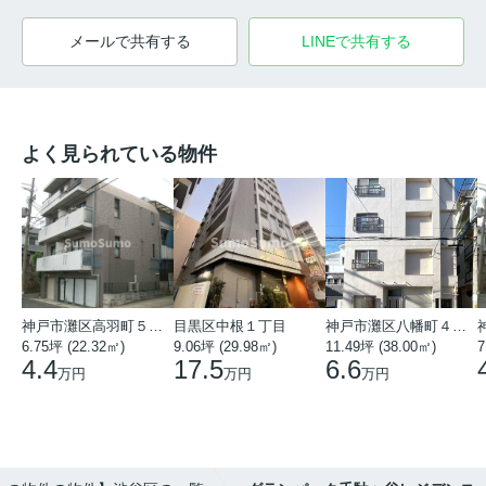
メールで共有する
LINEで共有する
よく見られている物件
神戸市灘区高羽町５丁目
目黒区中根１丁目
神戸市灘区八幡町４丁目
6.75坪 (22.32㎡)
9.06坪 (29.98㎡)
11.49坪 (38.00㎡)
7
4.4
17.5
6.6
万円
万円
万円