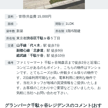
- 管理/共益費 15,000円
賃料
-
1LDK
面積
間取り
新築
1階/5階建
築年数
所在階
東京都
渋谷区
千駄ヶ谷
５丁目
所在地
山手線
「
代々木
」駅 徒歩7分
交通
副都心線
「
北参道
」駅 徒歩9分
総武線
「
千駄ケ谷
」駅 徒歩10分
ファミリーマート 千駄ヶ谷鳩森店まで徒歩2分と近場に
備考
コンビニがあるのもポイント。こちらの物件はマンショ
ンです。とてもニーズが高い外観タイル張りの物件で
す。2沿線利用可能なため、電車利用に便利な物件で
す。当社スタッフが地域の賃貸情報をご提供いたしま
す。お客様のこだわりやご要望などございましたら、お
気軽に当社へお問い合わせ下さい。
グランパーク千駄ヶ谷レジデンスのコメント(おす