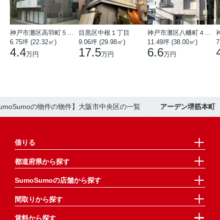
神戸市灘区高羽町５丁目
目黒区中根１丁目
神戸市灘区八幡町４丁目
6.75坪 (22.32㎡)
9.06坪 (29.98㎡)
11.49坪 (38.00㎡)
7
4.4
17.5
6.6
万円
万円
万円
umoSumoの物件の物件】大阪市中央区の一覧
アーデン堺筋本町
借りる
都道府県から探す
SumoSumoの店舗から探す
間取りから探す
賃料から探す