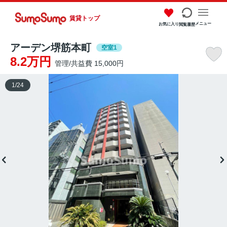
賃貸トップ
メニュー
お気に入り
閲覧履歴
アーデン堺筋本町
空室1
8.2万円
管理/共益費 15,000円
1
/
24