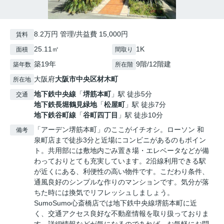
8.2万円 管理/共益費 15,000円
賃料
25.11㎡
1K
面積
間取り
築19年
9階/12階建
築年数
所在階
大阪府
大阪市中央区
材木町
所在地
地下鉄中央線
「
堺筋本町
」駅 徒歩5分
交通
地下鉄長堀鶴見緑地
「
松屋町
」駅 徒歩7分
地下鉄谷町線
「
谷町四丁目
」駅 徒歩10分
「アーデン堺筋本町」のここがイチオシ。ローソン 和
備考
泉町店まで徒歩3分と近場にコンビニがあるのもポイン
ト。共用部には敷地内ごみ置き場・エレベータなどが備
わっておりとても充実しています。2沿線利用できる駅
が近くにある、利便性の高い物件です。こだわり条件、
通風良好のシンプルな作りのマンションです。気分が落
ちた時には換気でリフレッシュしましょう。
SumoSumo心斎橋店では地下鉄中央線堺筋本町に近
く、交通アクセス良好な不動産情報を取り扱っておりま