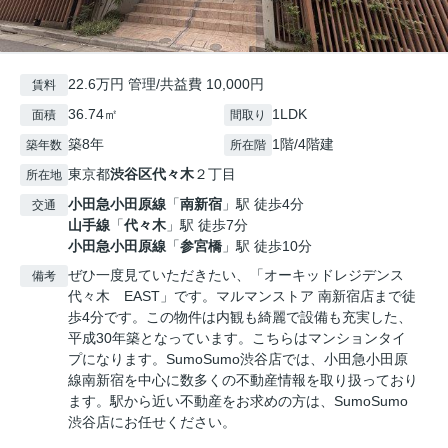
22.6万円 管理/共益費 10,000円
賃料
36.74㎡
1LDK
面積
間取り
築8年
1階/4階建
築年数
所在階
東京都
渋谷区
代々木
２丁目
所在地
小田急小田原線
「
南新宿
」駅 徒歩4分
交通
山手線
「
代々木
」駅 徒歩7分
小田急小田原線
「
参宮橋
」駅 徒歩10分
ぜひ一度見ていただきたい、「オーキッドレジデンス
備考
代々木 EAST」です。マルマンストア 南新宿店まで徒
歩4分です。この物件は内観も綺麗で設備も充実した、
平成30年築となっています。こちらはマンションタイ
プになります。SumoSumo渋谷店では、小田急小田原
線南新宿を中心に数多くの不動産情報を取り扱っており
ます。駅から近い不動産をお求めの方は、SumoSumo
渋谷店にお任せください。