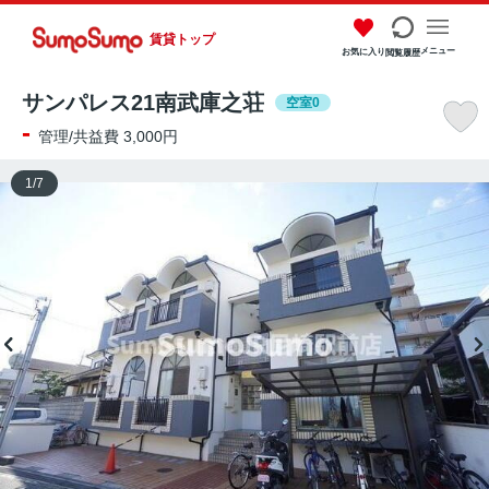
賃貸トップ
メニュー
お気に入り
閲覧履歴
サンパレス21南武庫之荘
空室0
-
管理/共益費 3,000円
1
/
7