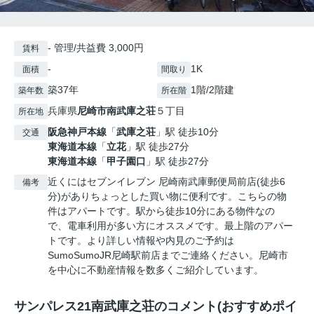
- 管理/共益費 3,000円
賃料
-
1K
面積
間取り
築37年
1階/2階建
築年数
所在階
兵庫県
尼崎市
南武庫之荘
５丁目
所在地
阪急神戸本線
「
武庫之荘
」駅 徒歩10分
交通
東海道本線
「
立花
」駅 徒歩27分
東海道本線
「
甲子園口
」駅 徒歩27分
近くにはセブンイレブン 尼崎南武庫郵便局前店(徒歩6
備考
分)がありちょっとした買い物に便利です。こちらの物
件はアパートです。駅から徒歩10分にある物件なの
で、電車利用が多い方にオススメです。最上階のアパー
トです。より詳しい情報や内見のご予約は
SumoSumoJR尼崎駅前店までご連絡ください。尼崎市
を中心に不動産情報を数多くご紹介しています。
サンパレス21南武庫之荘のコメント(おすすめポイ