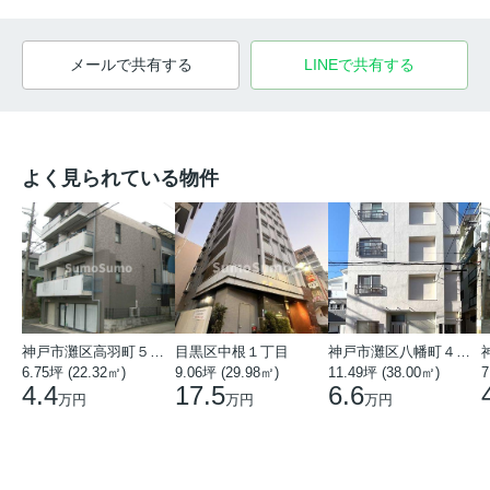
メールで共有する
LINEで共有する
よく見られている物件
神戸市灘区高羽町５丁目
目黒区中根１丁目
神戸市灘区八幡町４丁目
6.75坪 (22.32㎡)
9.06坪 (29.98㎡)
11.49坪 (38.00㎡)
7
4.4
17.5
6.6
万円
万円
万円