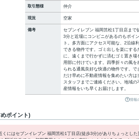
取引態様
仲介
現況
空家
備考
セブンイレブン 福岡筥松1丁目店まで
3分と近場にコンビニがあるのもポイ
ト。多方面にアクセス可能な、2沿線
できる物件です。ゴミ出しを楽にする
に、遠くまで行かずに済むゴミ置き場
用部に付けています。四季折々の風を
られる通風良好な快適の物件です。で
だけ早めに不動産情報を集めたい方は
スタッフまでご連絡ください。地域の
産情報をいち早くお届けします。
情報
めポイント)
くにはセブンイレブン 福岡筥松1丁目店(徒歩3分)がありちょっとした