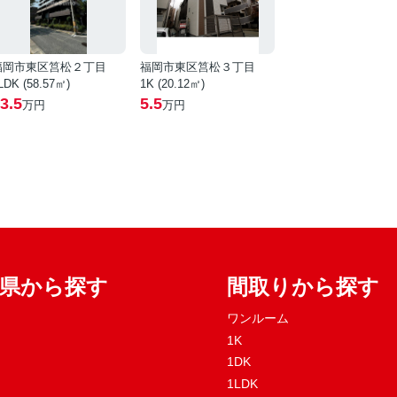
福岡市東区筥松２丁目
福岡市東区筥松３丁目
LDK (58.57㎡)
1K (20.12㎡)
3.5
5.5
万円
万円
府県から探す
間取りから探す
ワンルーム
1K
1DK
1LDK