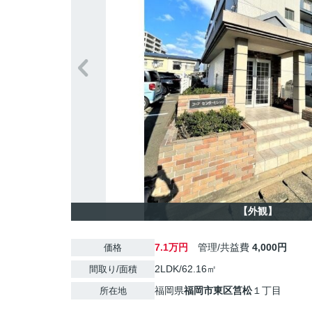
【外観】
7.1万円
管理/共益費
4,000円
価格
2LDK/62.16㎡
間取り/面積
福岡県
福岡市東区
筥松
１丁目
所在地