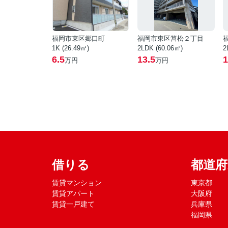
福岡市東区郷口町
福岡市東区筥松２丁目
1K (26.49㎡)
2LDK (60.06㎡)
2
6.5
13.5
1
万円
万円
借りる
都道
賃貸マンション
東京都
賃貸アパート
大阪府
賃貸一戸建て
兵庫県
福岡県