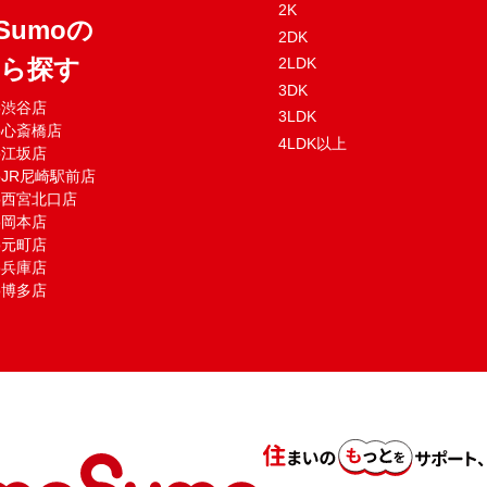
2K
Sumoの
2DK
から探す
2LDK
3DK
mo渋谷店
3LDK
mo心斎橋店
4LDK以上
mo江坂店
moJR尼崎駅前店
mo西宮北口店
mo岡本店
mo元町店
mo兵庫店
mo博多店