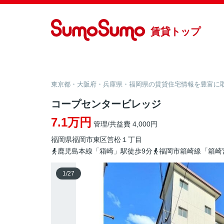
賃貸トップ
東京都・大阪府・兵庫県・福岡県の賃貸住宅情報を豊富に取り
コープセンタービレッジ
7.1万円
管理/共益費 4,000円
福岡県
福岡市東区
筥松
１丁目
鹿児島本線「箱崎」駅徒歩9分
福岡市箱崎線「箱崎
1
/
27