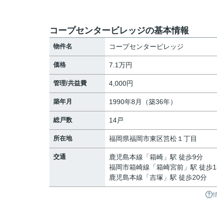
コープセンタービレッジの基本情報
物件名
コープセンタービレッジ
価格
7.1万円
管理/共益費
4,000円
築年月
1990年8月（築36年）
総戸数
14戸
所在地
福岡県
福岡市東区
筥松
１丁目
交通
鹿児島本線
「
箱崎
」駅 徒歩9分
福岡市箱崎線
「
箱崎宮前
」駅 徒歩1
鹿児島本線
「
吉塚
」駅 徒歩20分