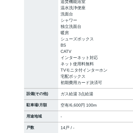
追焚機能浴室
温水洗浄便座
洗面台
シャワー
独立洗面台
暖房
シューズボックス
BS
CATV
インターネット対応
ネット使用料無料
TVモニタ付インターホン
宅配ボックス
初期費用カード決済可
設備(その他)
ガス給湯 3点給湯
駐車場/月額
空有/6,600円 100m
用途地域
-
戸数
14戸 / -