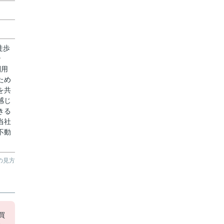
徒歩
ン
利用
ため
を共
感じ
きる
当社
不動
の見方
買