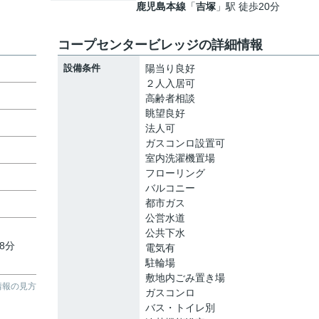
鹿児島本線
「
吉塚
」駅 徒歩20分
コープセンタービレッジの詳細情報
設備条件
陽当り良好
２人入居可
高齢者相談
眺望良好
法人可
ガスコンロ設置可
室内洗濯機置場
フローリング
バルコニー
都市ガス
公営水道
公共下水
8分
電気有
駐輪場
敷地内ごみ置き場
情報の見方
ガスコンロ
バス・トイレ別