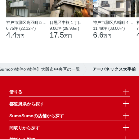
神戸市灘区高羽町５丁目
目黒区中根１丁目
神戸市灘区八幡町４丁目
6.75坪 (22.32㎡)
9.06坪 (29.98㎡)
11.49坪 (38.00㎡)
7
4.4
17.5
6.6
万円
万円
万円
oSumoの物件の物件】大阪市中央区の一覧
アーバネックス大手前
借りる
都道府県から探す
SumoSumoの店舗から探す
間取りから探す