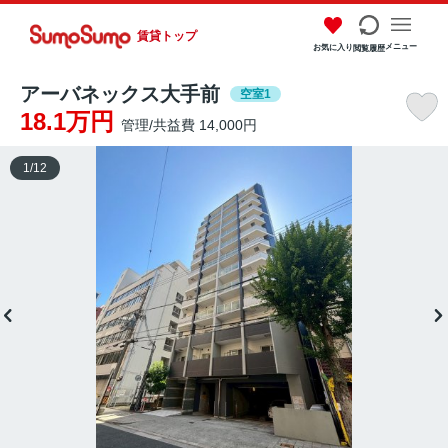
賃貸トップ
メニュー
お気に入り
閲覧履歴
アーバネックス大手前
空室1
18.1万円
管理/共益費 14,000円
1
/
12