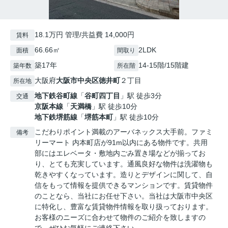
18.1万円 管理/共益費 14,000円
賃料
66.66㎡
2LDK
面積
間取り
築17年
14-15階/15階建
築年数
所在階
大阪府
大阪市中央区
徳井町
２丁目
所在地
地下鉄谷町線
「
谷町四丁目
」駅 徒歩3分
交通
京阪本線
「
天満橋
」駅 徒歩10分
地下鉄堺筋線
「
堺筋本町
」駅 徒歩10分
こだわりポイント満載のアーバネックス大手前。ファミ
備考
リーマート 内本町店が91m以内にある物件です。共用
部にはエレベータ・敷地内ごみ置き場などが揃ってお
り、とても充実しています。通風良好な物件は洗濯物も
乾きやすくなっています。造りとデザインに関して、自
信をもって情報を提供できるマンションです。賃貸物件
のことなら、当社にお任せ下さい。当社は大阪市中央区
に特化し、豊富な賃貸物件情報を取り扱っております。
お客様のニーズに合わせて物件のご紹介を致しますの