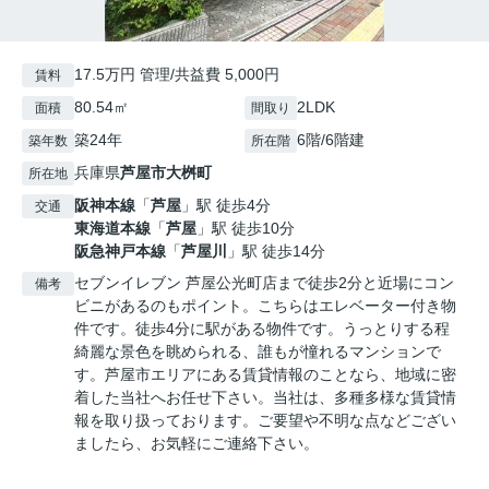
17.5万円 管理/共益費 5,000円
賃料
80.54㎡
2LDK
面積
間取り
築24年
6階/6階建
築年数
所在階
兵庫県
芦屋市
大桝町
所在地
阪神本線
「
芦屋
」駅 徒歩4分
交通
東海道本線
「
芦屋
」駅 徒歩10分
阪急神戸本線
「
芦屋川
」駅 徒歩14分
セブンイレブン 芦屋公光町店まで徒歩2分と近場にコン
備考
ビニがあるのもポイント。こちらはエレベーター付き物
件です。徒歩4分に駅がある物件です。うっとりする程
綺麗な景色を眺められる、誰もが憧れるマンションで
す。芦屋市エリアにある賃貸情報のことなら、地域に密
着した当社へお任せ下さい。当社は、多種多様な賃貸情
報を取り扱っております。ご要望や不明な点などござい
ましたら、お気軽にご連絡下さい。