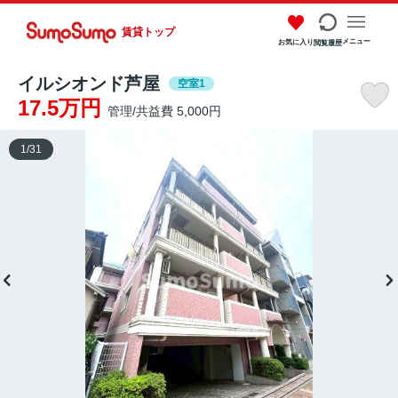
賃貸トップ
メニュー
お気に入り
閲覧履歴
イルシオンド芦屋
空室1
17.5万円
管理/共益費 5,000円
1
/
31