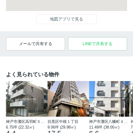
地図アプリで見る
メールで共有する
LINEで共有する
よく見られている物件
神戸市灘区高羽町５丁目
目黒区中根１丁目
神戸市灘区八幡町４丁目
6.75坪 (22.32㎡)
9.06坪 (29.98㎡)
11.49坪 (38.00㎡)
7